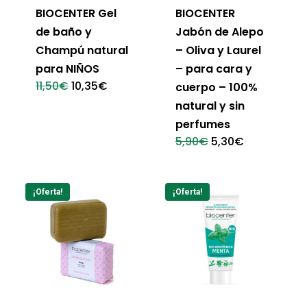
BIOCENTER Gel
BIOCENTER
de baño y
Jabón de Alepo
Champú natural
– Oliva y Laurel
para NIÑOS
– para cara y
El
El
11,50
€
10,35
€
cuerpo – 100%
precio
precio
natural y sin
original
actual
era:
es:
perfumes
11,50€.
10,35€.
El
El
5,90
€
5,30
€
precio
precio
original
actual
era:
es:
5,90€.
5,30€.
¡Oferta!
¡Oferta!