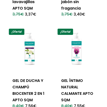
lavavajillas
jabón sin
APTO SQM
fragancia
El
El
El
El
3,75
€
3,37
€
3,75
€
3,40
€
precio
precio
precio
precio
original
actual
original
actual
era:
es:
era:
es:
3,75€.
3,37€.
3,75€.
3,40€.
¡Oferta!
¡Oferta!
GEL DE DUCHA Y
GEL ÍNTIMO
CHAMPÚ
NATURAL
BIOCENTER 2 EN 1
CALMANTE APTO
APTO SQM
SQM
El
El
El
El
8,40
€
7,56
€
8,40
€
7,55
€