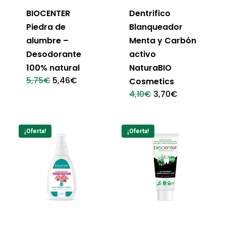
BIOCENTER
Dentrifico
Piedra de
Blanqueador
alumbre –
Menta y Carbón
Desodorante
activo
100% natural
NaturaBIO
El
El
5,75
€
5,46
€
Cosmetics
precio
precio
El
El
4,10
€
3,70
€
original
actual
precio
precio
era:
es:
original
actual
5,75€.
5,46€.
era:
es:
4,10€.
3,70€.
¡Oferta!
¡Oferta!