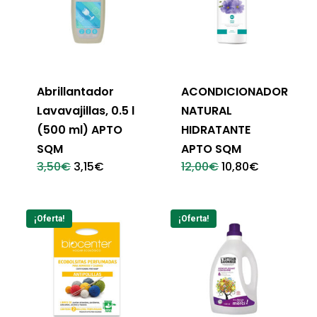
Abrillantador
ACONDICIONADOR
Lavavajillas, 0.5 l
NATURAL
(500 ml) APTO
HIDRATANTE
SQM
APTO SQM
El
El
El
El
3,50
€
3,15
€
12,00
€
10,80
€
precio
precio
precio
precio
original
actual
original
actual
era:
es:
era:
es:
3,50€.
3,15€.
12,00€.
10,80€.
¡Oferta!
¡Oferta!