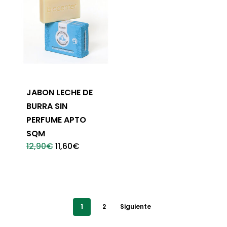
JABON LECHE DE
BURRA SIN
PERFUME APTO
SQM
El
El
12,90
€
11,60
€
precio
precio
original
actual
era:
es:
12,90€.
11,60€.
1
2
Siguiente