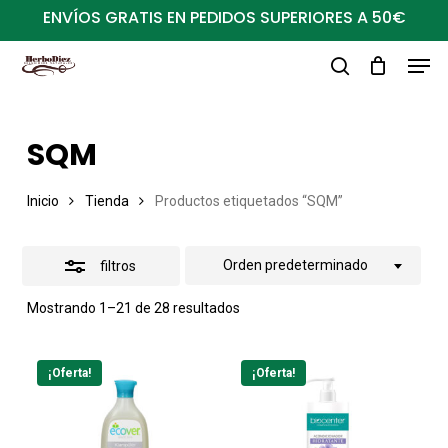
Ir
ENVÍOS GRATIS EN PEDIDOS SUPERIORES A 50€
al
Close
Men
Close
contenido
Filters
buscar
Menu
principal
SQM
Inicio
Tienda
Productos etiquetados “SQM”
Orden predeterminado
filtros
Mostrando 1–21 de 28 resultados
¡Oferta!
¡Oferta!