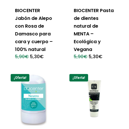
BIOCENTER
BIOCENTER Pasta
Jabón de Alepo
de dientes
con Rosa de
natural de
Damasco para
MENTA –
cara y cuerpo –
Ecológica y
100% natural
Vegana
El
El
El
El
5,90
€
5,30
€
5,90
€
5,30
€
precio
precio
precio
precio
original
actual
original
actual
era:
es:
era:
es:
5,90€.
5,30€.
5,90€.
5,30€.
¡Oferta!
¡Oferta!