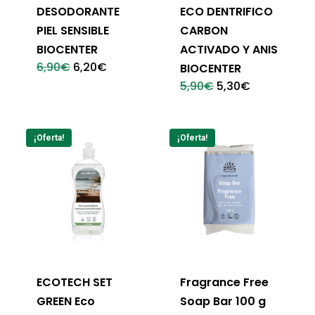
DESODORANTE
ECO DENTRIFICO
PIEL SENSIBLE
CARBON
BIOCENTER
ACTIVADO Y ANIS
El
El
6,90
€
6,20
€
BIOCENTER
precio
precio
El
El
5,90
€
5,30
€
original
actual
precio
precio
era:
es:
original
actual
6,90€.
6,20€.
era:
es:
5,90€.
5,30€.
¡Oferta!
¡Oferta!
ECOTECH SET
Fragrance Free
GREEN Eco
Soap Bar 100 g