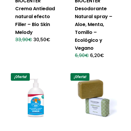
BIOCENTER
BIOCENTER
Crema Antiedad
Desodorante
natural efecto
Natural spray –
Filler – Bio Skin
Aloe, Menta,
Melody
Tomillo –
El
El
33,90
€
30,50
€
Ecológico y
precio
precio
Vegano
original
actual
era:
es:
El
El
6,90
€
6,20
€
33,90€.
30,50€.
precio
precio
original
actual
era:
es:
6,90€.
6,20€.
¡Oferta!
¡Oferta!