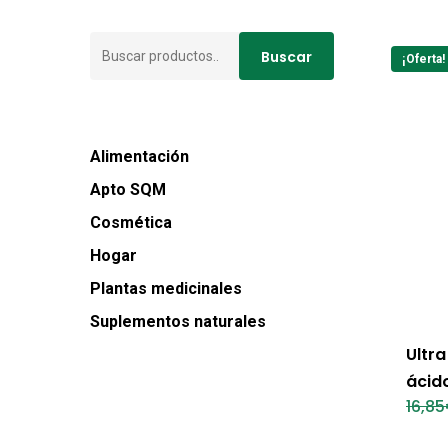
Buscar
Buscar
¡Oferta!
por:
Alimentación
Apto SQM
Cosmética
Hogar
Plantas medicinales
Suplementos naturales
Ultr
ácid
16,85