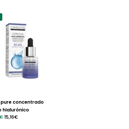
a pure concentrado
o hialurónico
El
El
€
15,16
€
precio
precio
original
actual