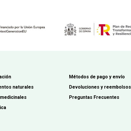
era:
es:
16,85€.
15,16€.
ación
Métodos de pago y envío
ntos naturales
Devoluciones y reembolsos
 medicinales
Preguntas Frecuentes
ica