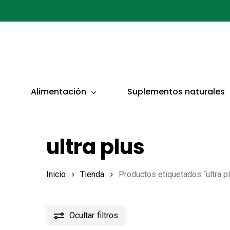
Ir
al
contenido
principal
Presionar ENTER para buscar o ESC para cerrar
Alimentación
Suplementos naturales
ultra plus
Inicio
Tienda
Productos etiquetados “ultra p
Ocultar
filtros