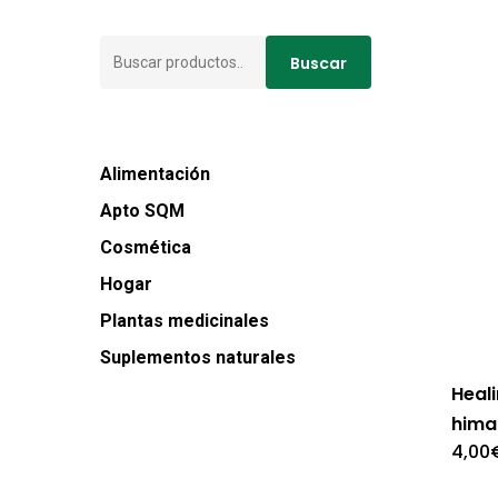
Buscar
Buscar
por:
Alimentación
Apto SQM
Cosmética
Hogar
Plantas medicinales
Suplementos naturales
Heal
hima
4,00