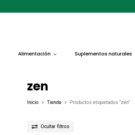
Ir
al
contenido
principal
Presionar ENTER para buscar o ESC para cerrar
Alimentación
Suplementos naturales
zen
Inicio
Tienda
Productos etiquetados “zen”
Ocultar
filtros