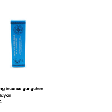
ing incense gangchen
layan
€