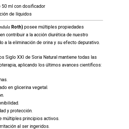
nal
actual
 50 ml con dosificador
es:
ción de líquidos
€.
9,90€.
Roth)
posee múltiples propiedades
endula
en contribuir a la acción diurética de nuestro
 a la eliminación de orina y su efecto depurativo.
os Siglo XXI de Soria Natural mantiene todas las
toterapia, aplicando los últimos avances científicos:
nas.
zado en glicerina vegetal.
n.
nibilidad.
dad y protección.
 múltiples principios activos.
rritación al ser ingeridos.