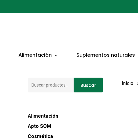
Ir
al
contenido
principal
Presionar ENTER para buscar o ESC para cerrar
Alimentación
Suplementos naturales
Buscar
Inicio
Buscar
por:
Alimentación
Apto SQM
Cosmética