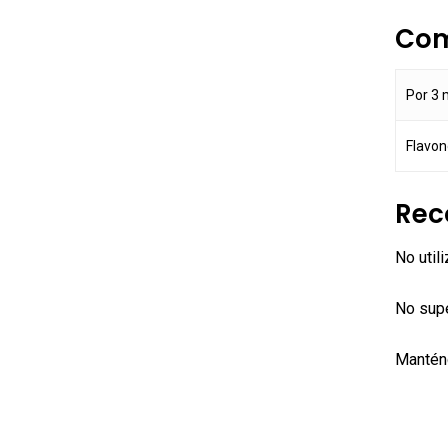
Com
Por 3 
Flavon
Rec
No util
No sup
Manténg