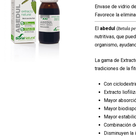
origi
Envase de vidrio de
era:
Favorece la elimina
10,99
El
abedul
(Betula p
nutritivas, que pued
organismo, ayudando
La gama de Extract
tradiciones de la fi
Con ciclodextri
Extracto liofili
Mayor absorció
Mayor biodispo
Mayor estabili
Combinación de
Disminuyen la i