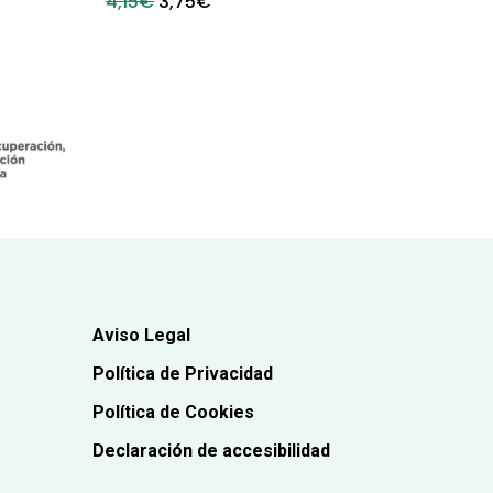
El
El
4,15
€
3,75
€
precio
precio
original
actual
era:
es:
4,15€.
3,75€.
Aviso Legal
Política de Privacidad
Política de Cookies
Declaración de accesibilidad