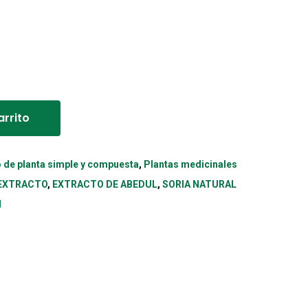
Alternative:
arrito
o de planta simple y compuesta
,
Plantas medicinales
EXTRACTO
,
EXTRACTO DE ABEDUL
,
SORIA NATURAL
l