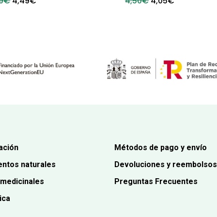
El
El
El
El
9
€
4,49
€
4,50
€
4,05
€
precio
precio
precio
precio
original
actual
original
actual
era:
es:
era:
es:
4,99€.
4,49€.
4,50€.
4,05€.
ación
Métodos de pago y envío
ntos naturales
Devoluciones y reembolsos
 medicinales
Preguntas Frecuentes
ica