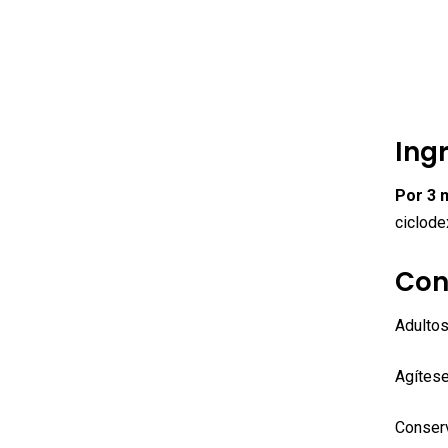
Ing
Por 3 
ciclode
Con
Adultos
Agítese
Conserv