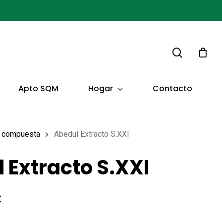
buscar
Hogar
Apto SQM
Contacto
 y compuesta
Abedul Extracto S.XXI
 Extracto S.XXI
El
€
o
precio