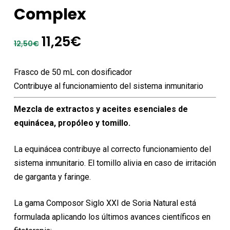
Complex
El
El
11,25
€
12,50
€
precio
precio
original
actual
Frasco de 50 mL con dosificador
era:
es:
Contribuye al funcionamiento del sistema inmunitario
12,50€.
11,25€.
Mezcla de extractos y aceites esenciales de
equinácea, propóleo y tomillo.
La equinácea contribuye al correcto funcionamiento del
sistema inmunitario. El tomillo alivia en caso de irritación
de garganta y faringe.
La gama Composor Siglo XXI de Soria Natural está
formulada aplicando los últimos avances científicos en