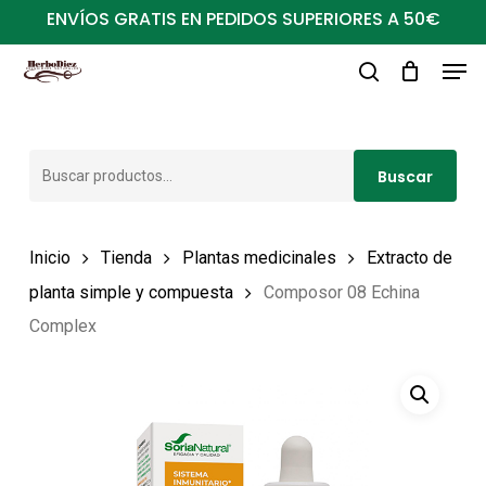
Ir
ENVÍOS GRATIS EN PEDIDOS SUPERIORES A 50€
al
Men
Close
contenido
buscar
Menu
principal
Buscar
Buscar
por:
Inicio
Tienda
Plantas medicinales
Extracto de
planta simple y compuesta
Composor 08 Echina
Complex