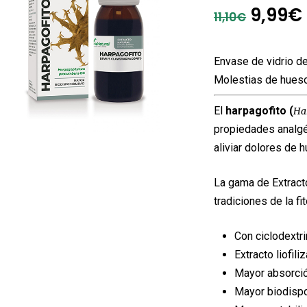
El
9,99
€
11,10
€
preci
origin
Envase de vidrio de
era:
Molestias de hueso
11,10€.
El
harpagofito (
Ha
propiedades analgés
aliviar dolores de 
La gama de Extract
tradiciones de la fi
Con ciclodextri
Extracto liofili
Mayor absorció
Mayor biodispo