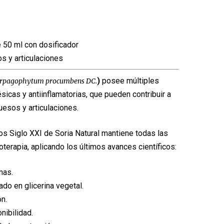
El
o
precio
al
actual
 50 ml con dosificador
es:
s y articulaciones
9,99€.
)
posee múltiples
rpagophytum procumbens DC.
icas y antiinflamatorias, que pueden contribuir a
huesos y articulaciones.
os Siglo XXI de Soria Natural mantiene todas las
toterapia, aplicando los últimos avances científicos:
nas.
zado en glicerina vegetal.
n.
nibilidad.