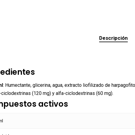
Descripción
redientes
ml
: Humectante, glicerina, agua, extracto liofilizado de harpagofito
iclodextrinas (120 mg) y alfa-ciclodextrinas (60 mg).
puestos activos
ml