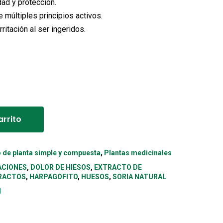
dad y protección.
 múltiples principios activos.
rritación al ser ingeridos.
Alternative:
arrito
o de planta simple y compuesta
,
Plantas medicinales
ACIONES
,
DOLOR DE HIESOS
,
EXTRACTO DE
RACTOS
,
HARPAGOFITO
,
HUESOS
,
SORIA NATURAL
l