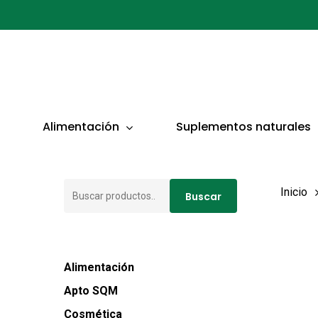
Ir
al
contenido
principal
Presionar ENTER para buscar o ESC para cerrar
Alimentación
Suplementos naturales
Buscar
Inicio
Buscar
por:
Alimentación
Apto SQM
Cosmética