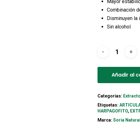
Mayor estabili
Combinación de
Disminuyen la i
Sin alcohol.
Añadir al c
Categorías:
Extract
Etiquetas:
ARTICUL
HARPAGOFITO
,
EXT
Marca:
Soria Natura