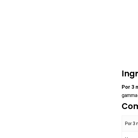
Ing
Por 3 
gamma-c
Com
Por 3 