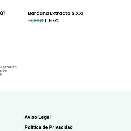
01
Bardana Extracto S.XXI
El
El
13,30
€
11,97
€
precio
precio
original
actual
era:
es:
13,30€.
11,97€.
Aviso Legal
Política de Privacidad