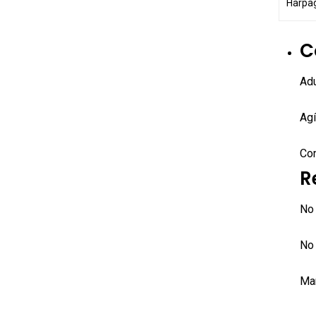
Harpa
C
Adu
Agí
Con
R
No 
No
Man