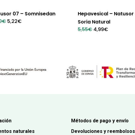
usor 07 – Somnisedan
Hepavesical – Natusor 
El
El
0
€
5,22
€
Soria Natural
precio
precio
El
El
5,55
€
4,99
€
original
actual
precio
precio
era:
es:
original
actual
5,80€.
5,22€.
era:
es:
5,55€.
4,99€.
ación
Métodos de pago y envío
ntos naturales
Devoluciones y reembolsos