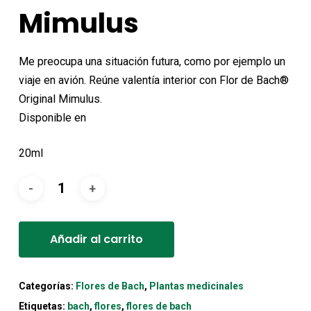
original
actual
Mimulus
era:
es:
15,70€.
14,15€.
Me preocupa una situación futura, como por ejemplo un
viaje en avión. Reúne valentía interior con Flor de Bach®
Original Mimulus.
Disponible en
20ml
Alternative:
Añadir al carrito
Categorías:
Flores de Bach
,
Plantas medicinales
Etiquetas:
bach
,
flores
,
flores de bach