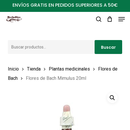
Ir
ENVÍOS GRATIS EN PEDIDOS SUPERIORES A 50€
al
Men
Close
contenido
buscar
Menu
principal
Buscar
Buscar
por:
Inicio
Tienda
Plantas medicinales
Flores de
Bach
Flores de Bach Mimulus 20ml