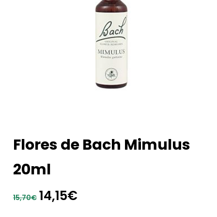
Flores de Bach Mimulus
20ml
El
El
14,15
€
15,70
€
precio
precio