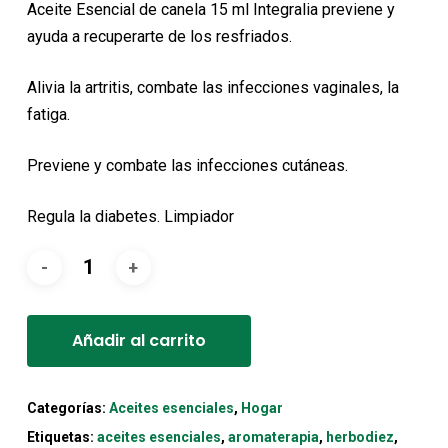
original
actual
Aceite Esencial de canela 15 ml Integralia previene y
era:
es:
ayuda a recuperarte de los resfriados.
13,65€.
12,28€.
Alivia la artritis, combate las infecciones vaginales, la
fatiga.
Previene y combate las infecciones cutáneas.
Regula la diabetes. Limpiador
Alternative:
Añadir al carrito
Categorías:
Aceites esenciales
,
Hogar
Etiquetas:
aceites esenciales
,
aromaterapia
,
herbodiez
,