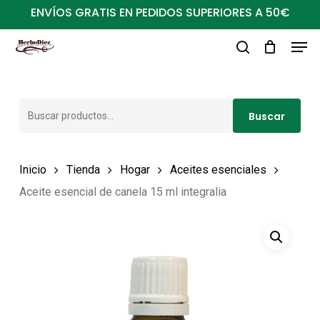
Ir
ENVÍOS GRATIS EN PEDIDOS SUPERIORES A 50€
al
Men
Close
contenido
buscar
Menu
principal
Buscar
Buscar
por:
Inicio
Tienda
Hogar
Aceites esenciales
Aceite esencial de canela 15 ml integralia