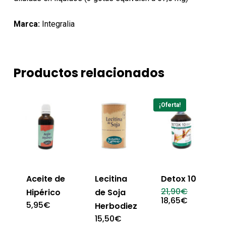
Marca:
Integralia
Productos relacionados
¡Oferta!
Aceite de
Lecitina
Detox 10
El
21,90
€
Hipérico
de Soja
precio
El
18,65
€
5,95
€
Herbodiez
original
precio
era:
actual
15,50
€
21,90€.
es: