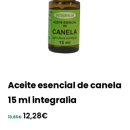
Aceite esencial de canela
15 ml integralia
El
El
12,28
€
13,65
€
precio
precio