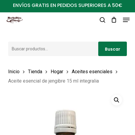
Ir
ENVÍOS GRATIS EN PEDIDOS SUPERIORES A 50€
al
Men
Close
contenido
buscar
Menu
principal
Buscar
Buscar
por:
Inicio
Tienda
Hogar
Aceites esenciales
Aceite esencial de jengibre 15 ml integralia