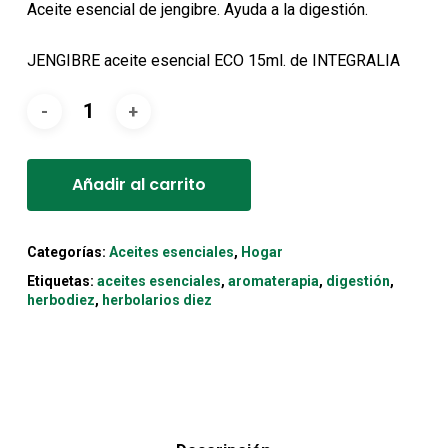
original
actual
Aceite esencial de jengibre. Ayuda a la digestión.
era:
es:
12,50€.
11,90€.
JENGIBRE aceite esencial ECO 15ml. de INTEGRALIA
Alternative:
Añadir al carrito
Categorías:
Aceites esenciales
,
Hogar
Etiquetas:
aceites esenciales
,
aromaterapia
,
digestión
,
herbodiez
,
herbolarios diez