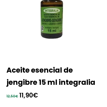
Aceite esencial de
jengibre 15 ml integralia
El
El
11,90
€
12,50
€
precio
precio