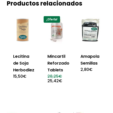
Productos relacionados
¡Oferta!
Lecitina
Mincartil
Amapola
de Soja
Reforzado
Semillas
2,80
€
Herbodiez
Tablets
El
15,50
€
28,25
€
precio
El
25,42
€
original
precio
era:
actual
28,25€.
es:
25,42€.