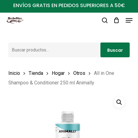
Ir
ENVÍOS GRATIS EN PEDIDOS SUPERIORES A 50€
al
Men
Close
contenido
buscar
Menu
principal
Buscar
Buscar
por:
Inicio
Tienda
Hogar
Otros
All in One
Shampoo & Conditioner 250 ml Animally