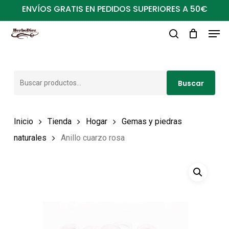
Ir
ENVÍOS GRATIS EN PEDIDOS SUPERIORES A 50€
al
Men
Close
contenido
buscar
Menu
principal
Buscar
Buscar
por:
Inicio
Tienda
Hogar
Gemas y piedras
naturales
Anillo cuarzo rosa