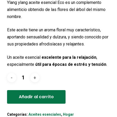
original
actual
Ylang ylang aceite esencial Eco es un complemento
era:
es:
alimenticio obtenido de las flores del árbol del mismo
12,15€.
10,93€.
nombre.
Este aceite tiene un aroma floral muy característico,
aportando sensualidad y dulzura, y siendo conocido por
sus propiedades afrodisíacas y relajantes.
Un aceite esencial
excelente para la relajación
,
especialmente
útil para épocas de estrés y tensión
.
Alternative:
Añadir al carrito
Categorías:
Aceites esenciales
,
Hogar