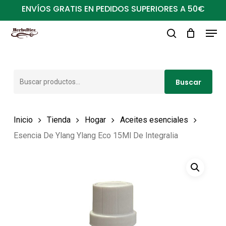
Ir
ENVÍOS GRATIS EN PEDIDOS SUPERIORES A 50€
al
Men
Close
contenido
buscar
Menu
principal
Buscar
Buscar
por:
Inicio
Tienda
Hogar
Aceites esenciales
Esencia De Ylang Ylang Eco 15Ml De Integralia