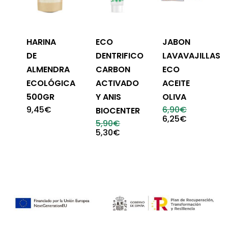
HARINA
ECO
JABON
DE
DENTRIFICO
LAVAVAJILLAS
ALMENDRA
CARBON
ECO
ECOLÓGICA
ACTIVADO
ACEITE
500GR
Y ANIS
OLIVA
El
9,45
€
6,90
€
BIOCENTER
precio
El
6,25
€
El
5,90
€
original
precio
precio
El
5,30
€
era:
actual
original
precio
6,90€.
es:
era:
actual
6,25€.
5,90€.
es:
5,30€.