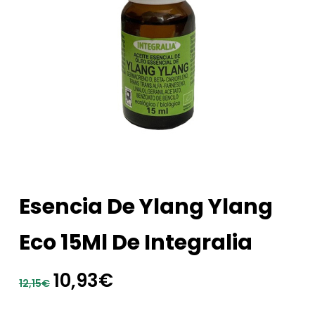
Esencia De Ylang Ylang
Eco 15Ml De Integralia
El
El
10,93
€
12,15
€
precio
precio