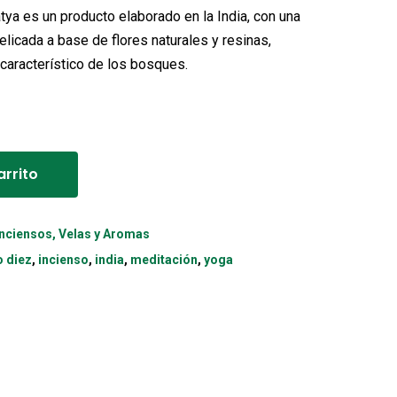
atya es un producto elaborado en la India, con una
elicada a base de flores naturales y resinas,
característico de los bosques.
Alternative:
arrito
Inciensos, Velas y Aromas
o diez
,
incienso
,
india
,
meditación
,
yoga