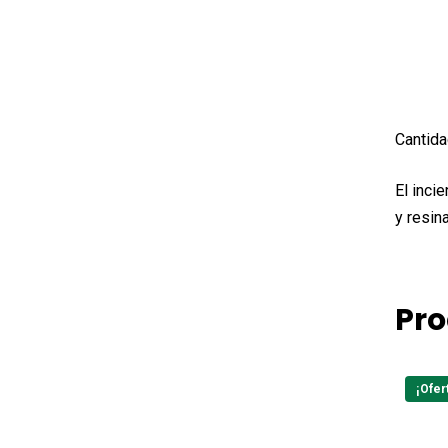
Cantida
El inci
y resin
Pro
¡Ofer