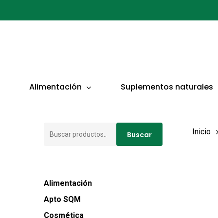
Ir
al
contenido
principal
Presionar ENTER para buscar o ESC para cerrar
Alimentación
Suplementos naturales
Buscar
Inicio
Buscar
por:
Alimentación
Apto SQM
Cosmética