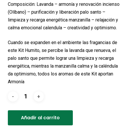
original
actual
Composición: Lavanda – armonía y renovación incienso
era:
es:
(Olíbano) – purificación y liberación palo santo –
8,50€.
7,65€.
limpieza y recarga energética manzanilla – relajación y
calma emocional calendula – creatividad y optimismo.
Cuando se expanden en el ambiente las fragancias de
este Kit Humito, se percibe la lavanda que renueva, el
palo santo que permite lograr una limpieza y recarga
energética, mientras la manzanilla calma y la caléndula
da optimismo, todos los aromas de este Kit aportan
Armonía
Alternative:
Añadir al carrito