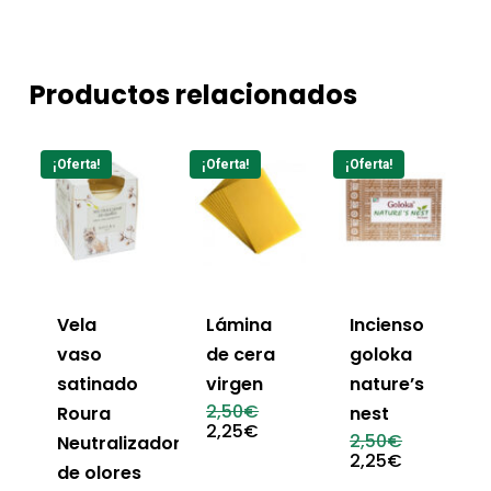
Productos relacionados
¡Oferta!
¡Oferta!
¡Oferta!
Vela
Lámina
Incienso
vaso
de cera
goloka
satinado
virgen
nature’s
El
2,50
€
Roura
nest
precio
El
2,25
€
El
2,50
€
Neutralizador
original
precio
precio
El
2,25
€
era:
actual
de olores
original
precio
2,50€.
es: