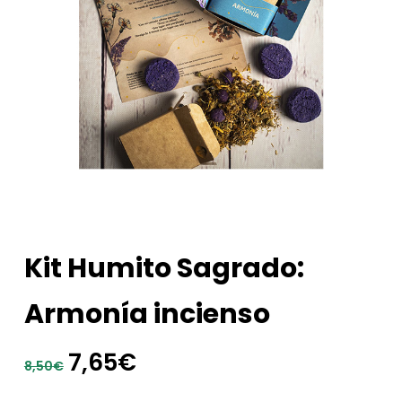
Kit Humito Sagrado:
Armonía incienso
El
El
7,65
€
8,50
€
precio
precio