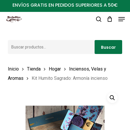
Ir
ENVÍOS GRATIS EN PEDIDOS SUPERIORES A 50€
al
Men
Close
contenido
buscar
Menu
principal
Buscar
Buscar
por:
Inicio
Tienda
Hogar
Inciensos, Velas y
Aromas
Kit Humito Sagrado: Armonía incienso