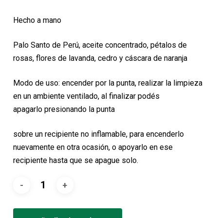
precio
precio
original
actual
Hecho a mano
era:
es:
7,01€.
6,30€.
Palo Santo de Perú, aceite concentrado, pétalos de
rosas, flores de lavanda, cedro y cáscara de naranja
Modo de uso: encender por la punta, realizar la limpieza
en un ambiente ventilado, al finalizar podés
apagarlo presionando la punta
sobre un recipiente no inflamable, para encenderlo
nuevamente en otra ocasión, o apoyarlo en ese
recipiente hasta que se apague solo.
Alternative: