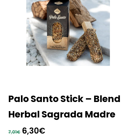
Palo Santo Stick – Blend
Herbal Sagrada Madre
El
El
6,30
€
7,01
€