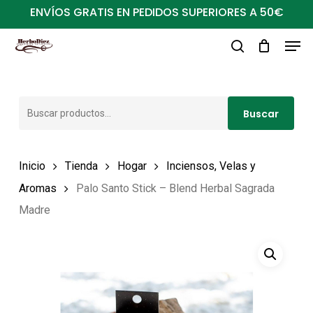
Ir
ENVÍOS GRATIS EN PEDIDOS SUPERIORES A 50€
al
Men
Close
contenido
buscar
Menu
principal
Buscar
Buscar
por:
Inicio
Tienda
Hogar
Inciensos, Velas y
Aromas
Palo Santo Stick – Blend Herbal Sagrada
Madre