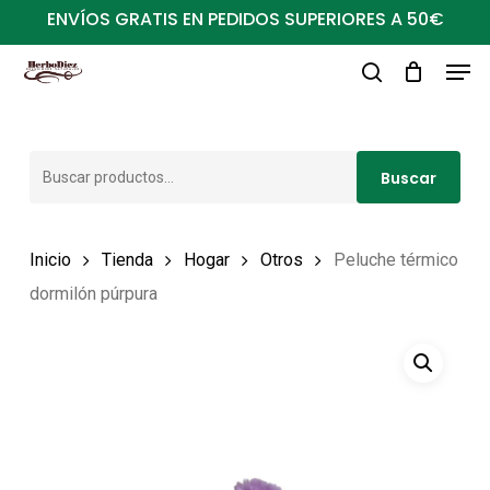
Ir
ENVÍOS GRATIS EN PEDIDOS SUPERIORES A 50€
al
Men
Close
contenido
buscar
Menu
principal
Buscar
Buscar
por:
Inicio
Tienda
Hogar
Otros
Peluche térmico
dormilón púrpura