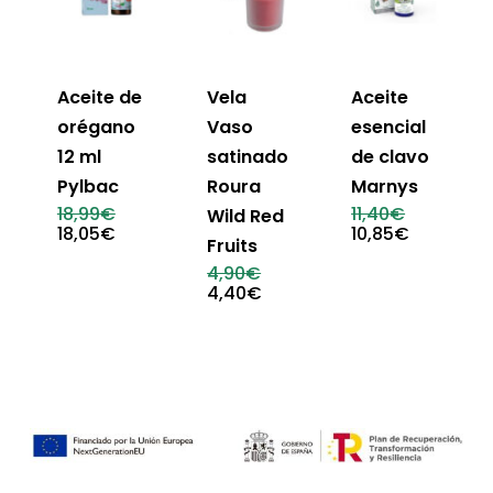
Aceite de
Vela
Aceite
orégano
Vaso
esencial
12 ml
satinado
de clavo
Pylbac
Roura
Marnys
El
El
18,99
€
11,40
€
Wild Red
precio
precio
El
El
18,05
€
10,85
€
Fruits
original
original
precio
precio
era:
era:
actual
actual
El
4,90
€
18,99€.
11,40€.
es:
es:
precio
El
4,40
€
18,05€.
10,85€.
original
precio
era:
actual
4,90€.
es:
4,40€.