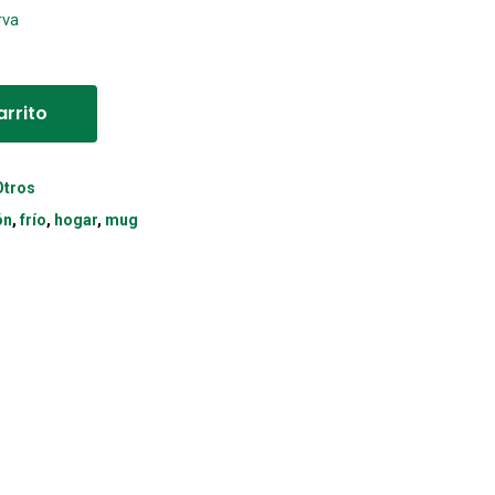
rva
Alternative:
arrito
Otros
ón
,
frío
,
hogar
,
mug