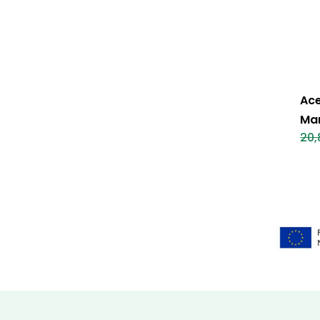
Ace
Ma
20,