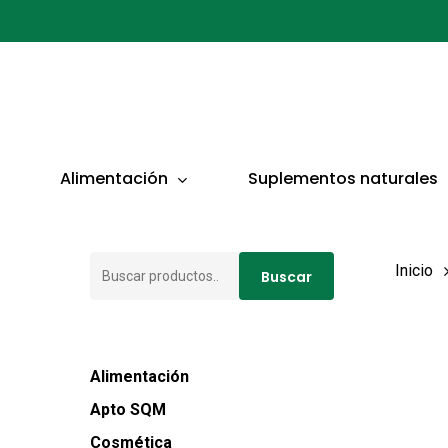
Ir
al
contenido
principal
Presionar ENTER para buscar o ESC para cerrar
Alimentación
Suplementos naturales
Buscar
Inicio
Buscar
por:
Alimentación
Apto SQM
Cosmética