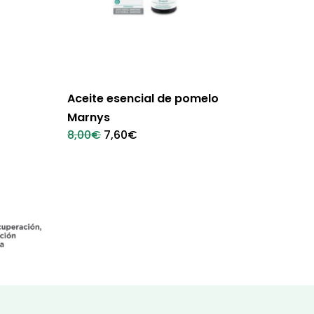
Aceite esencial de pomelo
Marnys
El
El
8,00
€
7,60
€
precio
precio
original
actual
era:
es:
8,00€.
7,60€.