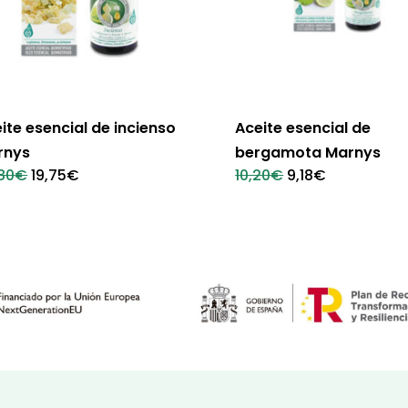
ite esencial de incienso
Aceite esencial de
rnys
bergamota Marnys
El
El
El
El
80
€
19,75
€
10,20
€
9,18
€
precio
precio
precio
precio
original
actual
original
actual
era:
es:
era:
es:
20,80€.
19,75€.
10,20€.
9,18€.