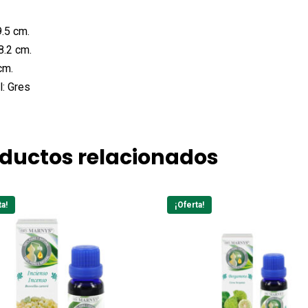
.5 cm.
8.2 cm.
cm.
l:
Gres
ductos relacionados
ta!
¡Oferta!