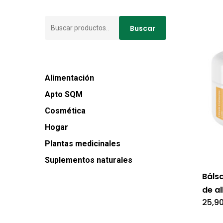
Buscar
Buscar
por:
Alimentación
Apto SQM
Cosmética
Hogar
Plantas medicinales
Suplementos naturales
Báls
de a
25,9