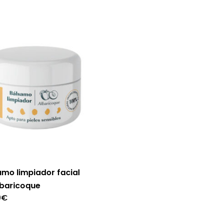
amo limpiador facial
lbaricoque
0
€