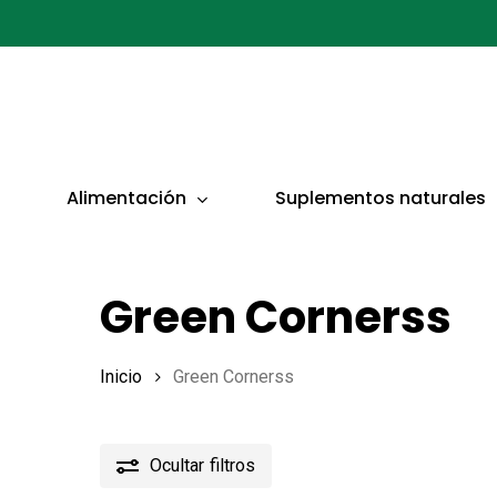
Ir
al
contenido
principal
Presionar ENTER para buscar o ESC para cerrar
Alimentación
Suplementos naturales
Green Cornerss
Inicio
Green Cornerss
Ocultar
filtros