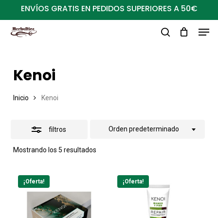
Ir
ENVÍOS GRATIS EN PEDIDOS SUPERIORES A 50€
al
Close
Men
Close
contenido
Filters
buscar
Menu
principal
Kenoi
Inicio
Kenoi
Orden predeterminado
filtros
Mostrando los 5 resultados
¡Oferta!
¡Oferta!