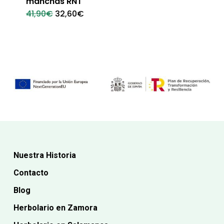
manchas RNT
El
El
41,90
€
32,60
€
precio
precio
original
actual
era:
es:
41,90€.
32,60€.
Nuestra Historia
Contacto
Blog
Herbolario en Zamora