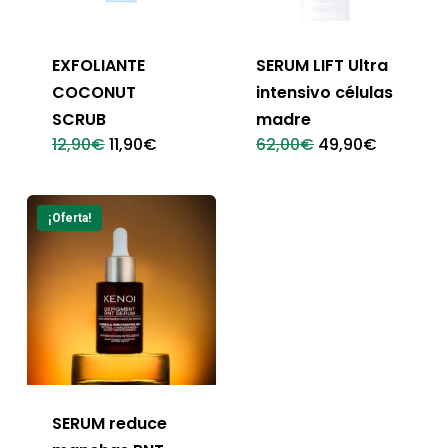
EXFOLIANTE
SERUM LIFT Ultra
COCONUT
intensivo células
SCRUB
madre
El
El
El
El
12,90
€
11,90
€
62,00
€
49,90
€
precio
precio
precio
precio
original
actual
original
actual
era:
es:
era:
es:
12,90€.
11,90€.
62,00€.
49,90€.
¡Oferta!
SERUM reduce