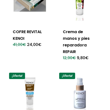
COFRE REVITAL
Crema de
KENOI
manos y pies
El
El
41,00
€
24,00
€
reparadora
precio
precio
REPAIR
original
actual
era:
es:
El
El
12,90
€
9,80
€
41,00€.
24,00€.
precio
precio
original
actual
era:
es:
12,90€.
9,80€.
¡Oferta!
¡Oferta!