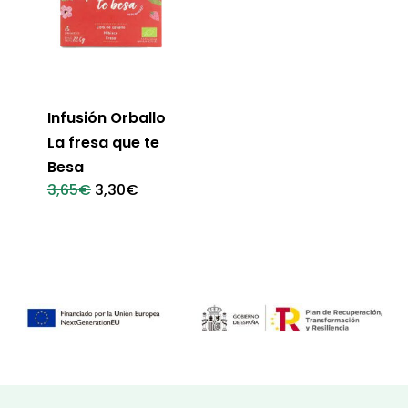
Infusión Orballo
La fresa que te
Besa
El
El
3,65
€
3,30
€
precio
precio
original
actual
era:
es:
3,65€.
3,30€.