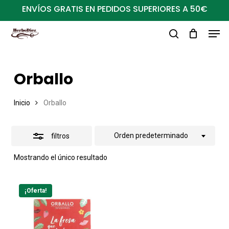
Ir
ENVÍOS GRATIS EN PEDIDOS SUPERIORES A 50€
al
Close
Men
Close
contenido
Filters
buscar
Menu
principal
Orballo
Inicio
Orballo
Orden predeterminado
filtros
Mostrando el único resultado
¡Oferta!