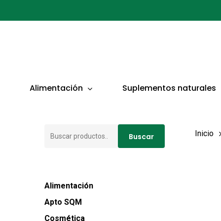
Ir
al
contenido
principal
Presionar ENTER para buscar o ESC para cerrar
Alimentación
Suplementos naturales
Buscar
Inicio
Buscar
por:
Alimentación
Apto SQM
Cosmética