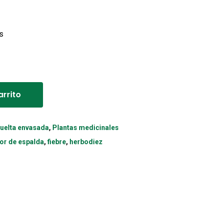
s
Alternative:
arrito
suelta envasada
,
Plantas medicinales
or de espalda
,
fiebre
,
herbodiez