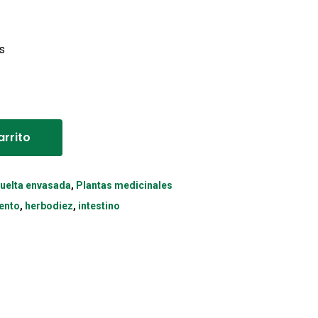
s
Alternative:
arrito
suelta envasada
,
Plantas medicinales
ento
,
herbodiez
,
intestino