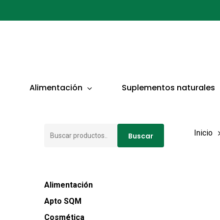
Ir
al
contenido
principal
Presionar ENTER para buscar o ESC para cerrar
Alimentación
Suplementos naturales
Buscar
Inicio
Buscar
por:
Alimentación
Apto SQM
Cosmética