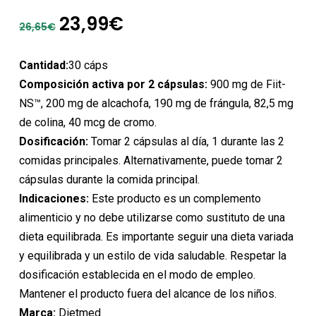
El
El
23,99
€
26,65
€
precio
precio
original
actual
Cantidad:
30 cáps
era:
es:
Composición activa por 2 cápsulas:
900 mg de Fiit-
26,65€.
23,99€.
NS™, 200 mg de alcachofa, 190 mg de frángula, 82,5 mg
de colina, 40 mcg de cromo.
Dosificación:
Tomar 2 cápsulas al día, 1 durante las 2
comidas principales. Alternativamente, puede tomar 2
cápsulas durante la comida principal.
Indicaciones:
Este producto es un complemento
alimenticio y no debe utilizarse como sustituto de una
dieta equilibrada. Es importante seguir una dieta variada
y equilibrada y un estilo de vida saludable. Respetar la
dosificación establecida en el modo de empleo.
Mantener el producto fuera del alcance de los niños.
Marca:
Dietmed