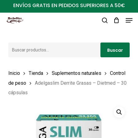
Ir
ENVÍOS GRATIS EN PEDIDOS SUPERIORES A 50€
al
Men
Close
contenido
buscar
Menu
principal
Buscar
Buscar
por:
Inicio
Tienda
Suplementos naturales
Control
de peso
Adelgaslim Derrite Grasas – Dietmed – 30
cápsulas