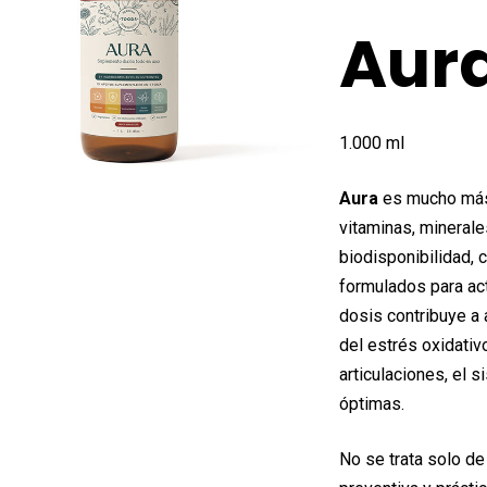
origi
Aur
era:
29,9
1.000 ml
Aura
es mucho más
vitaminas, minerale
biodisponibilidad, 
formulados para ac
dosis contribuye a 
del estrés oxidativo
articulaciones, el 
óptimas.
No se trata solo de