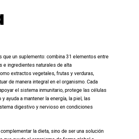
nal
actual
a
es:
5€.
26,95€.
 que un suplemento: combina 31 elementos entre
s e ingredientes naturales de alta
como extractos vegetales, frutas y verduras,
tuar de manera integral en el organismo. Cada
apoyar el sistema inmunitario, protege las células
 y ayuda a mantener la energía, la piel, las
sistema digestivo y nervioso en condiciones
 complementar la dieta, sino de ser una solución