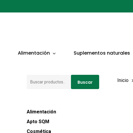
Ir
al
contenido
principal
Presionar ENTER para buscar o ESC para cerrar
Alimentación
Suplementos naturales
Buscar
Inicio
Buscar
por:
Alimentación
Apto SQM
Cosmética