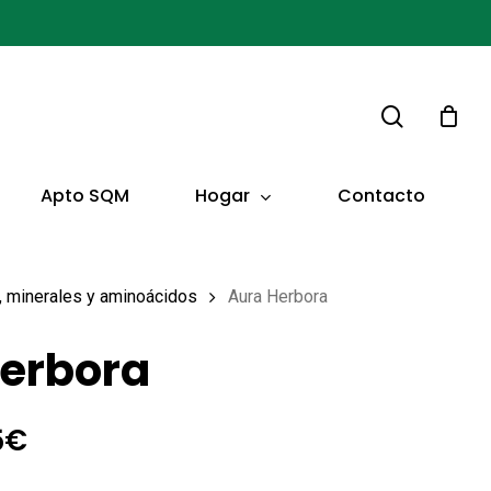
buscar
Hogar
Apto SQM
Contacto
s, minerales y aminoácidos
Aura Herbora
Herbora
El
5
€
io
precio