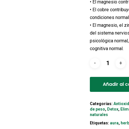
• El magnesio cont
• El cobre contribu
condiciones normal
• El magnesio, el z
del sistema nervio
psicológica normal,
cognitiva normal.
Añadir al c
Categorías:
Antioxi
de peso
,
Detox
,
Elim
naturales
Etiquetas:
aura
,
her