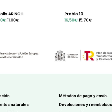
olis ARINGIL
Probio 10
El
El
El
El
20
€
11,00
€
16,50
€
15,70
€
precio
precio
precio
precio
original
actual
original
actual
era:
es:
era:
es:
12,20€.
11,00€.
16,50€.
15,70€.
ación
Métodos de pago y envío
ntos naturales
Devoluciones y reembolsos