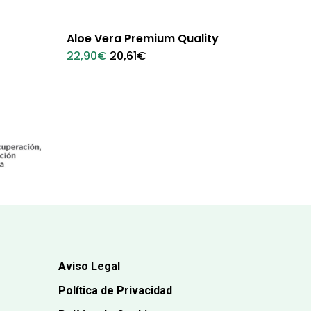
Aloe Vera Premium Quality
El
El
22,90
€
20,61
€
precio
precio
original
actual
era:
es:
22,90€.
20,61€.
Aviso Legal
Política de Privacidad