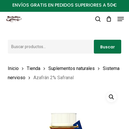
Ir
ENVÍOS GRATIS EN PEDIDOS SUPERIORES A 50€
al
Men
Close
contenido
buscar
Menu
principal
Buscar
Buscar
por:
Inicio
Tienda
Suplementos naturales
Sistema
nervioso
Azafrán 2% Safranal