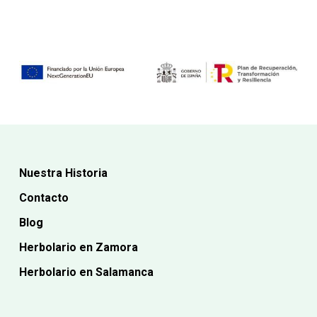
16,91€.
es:
15,80€.
Nuestra Historia
Contacto
Blog
Herbolario en Zamora
Herbolario en Salamanca