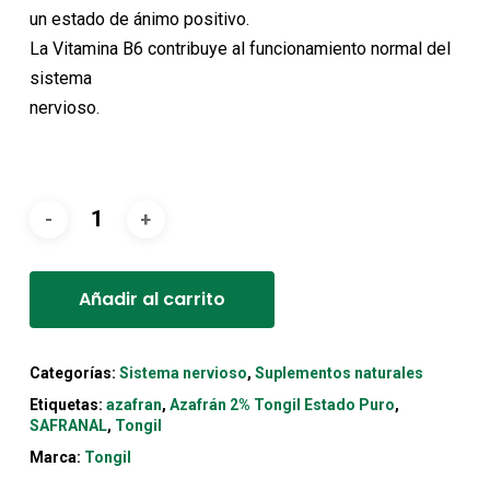
16,50€.
14,85€.
un estado de ánimo positivo.
La Vitamina B6 contribuye al funcionamiento normal del
sistema
nervioso.
Alternative:
Añadir al carrito
Categorías:
Sistema nervioso
,
Suplementos naturales
Etiquetas:
azafran
,
Azafrán 2% Tongil Estado Puro
,
SAFRANAL
,
Tongil
Marca:
Tongil