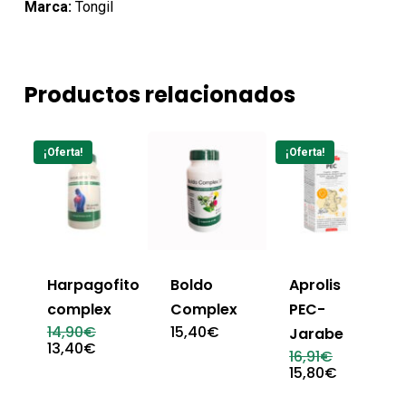
Marca:
Tongil
Productos relacionados
¡Oferta!
¡Oferta!
Harpagofito
Boldo
Aprolis
complex
Complex
PEC-
El
14,90
€
15,40
€
Jarabe
precio
El
13,40
€
El
16,91
€
original
precio
precio
El
15,80
€
era:
actual
original
precio
14,90€.
es:
era:
actual
13,40€.