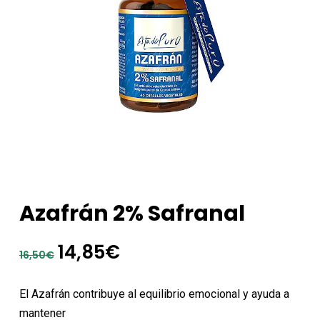
Azafrán 2% Safranal
El
El
14,85
€
16,50
€
precio
precio
original
actual
El Azafrán contribuye al equilibrio emocional y ayuda a
era:
es:
mantener