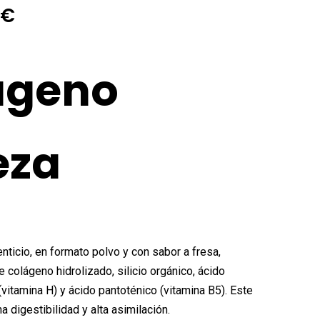
El
7
€
io
precio
nal
actual
ágeno
es:
0€.
22,77€.
eza
ticio, en formato polvo y con sabor a fresa,
 colágeno hidrolizado, silicio orgánico, ácido
 (vitamina H) y ácido pantoténico (vitamina B5). Este
a digestibilidad y alta asimilación.