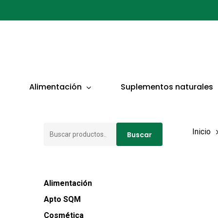
Ir
al
contenido
principal
Presionar ENTER para buscar o ESC para cerrar
Alimentación
Suplementos naturales
Buscar
Inicio
Buscar
por:
Alimentación
Apto SQM
Cosmética