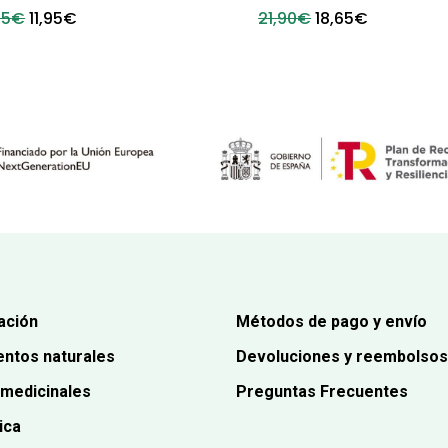
El
El
El
El
95
€
11,95
€
21,90
€
18,65
€
precio
precio
precio
precio
original
actual
original
actual
era:
es:
era:
es:
12,95€.
11,95€.
21,90€.
18,65€.
ación
Métodos de pago y envío
ntos naturales
Devoluciones y reembolsos
 medicinales
Preguntas Frecuentes
ica