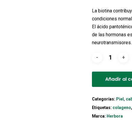
La biotina contribuy
condiciones normal
El ácido pantoténic
de las hormonas es
neurotransmisores.
Añadir al c
Categorías:
Piel, ca
Etiquetas:
colageno
Marca:
Herbora