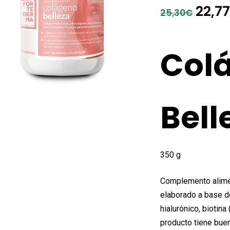
El
22,7
25,30
€
prec
origi
Col
era:
25,3
Bell
350 g
Complemento alimen
elaborado a base de
hialurónico, biotina
producto tiene buen