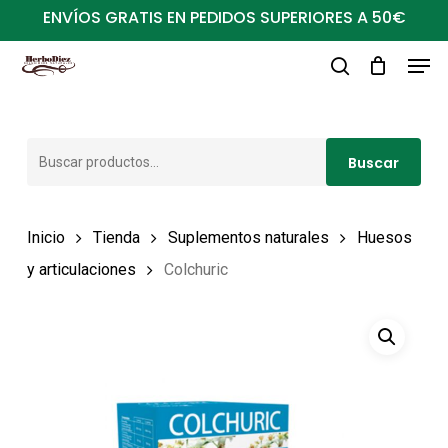
Ir
ENVÍOS GRATIS EN PEDIDOS SUPERIORES A 50€
al
Men
Close
contenido
buscar
Menu
principal
Buscar
Buscar
por:
Inicio
Tienda
Suplementos naturales
Huesos
y articulaciones
Colchuric