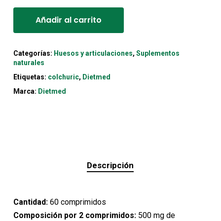
24,65€.
22,20€.
Añadir al carrito
Categorías:
Huesos y articulaciones
,
Suplementos
naturales
Etiquetas:
colchuric
,
Dietmed
Marca:
Dietmed
Descripción
Cantidad:
60 comprimidos
Composición por 2 comprimidos:
500 mg de