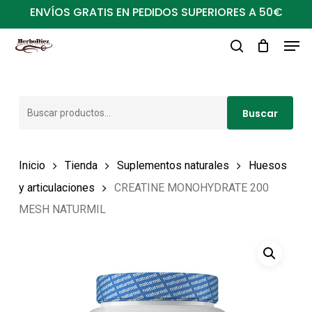
Ir
ENVÍOS GRATIS EN PEDIDOS SUPERIORES A 50€
al
Men
Close
contenido
buscar
Menu
principal
Buscar
Buscar
por:
Inicio
Tienda
Suplementos naturales
Huesos
y articulaciones
CREATINE MONOHYDRATE 200
MESH NATURMIL