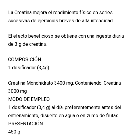
precio
precio
original
actual
La Creatina mejora el rendimiento físico en series
era:
es:
sucesivas de ejercicios breves de alta intensidad.
29,90€.
26,91€.
El efecto beneficioso se obtiene con una ingesta diaria
de 3 g de creatina.
COMPOSICIÓN
1 dosificador (3,4g)
Creatina Monohidrato 3400 mg; Conteniendo: Creatina
3000 mg
MODO DE EMPLEO
1 dosificador (3,4 g) al día, preferentemente antes del
entrenamiento, disuelto en agua o en zumo de frutas.
PRESENTACIÓN
450 g