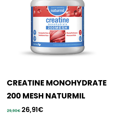
CREATINE MONOHYDRATE
200 MESH NATURMIL
El
El
26,91
€
29,90
€