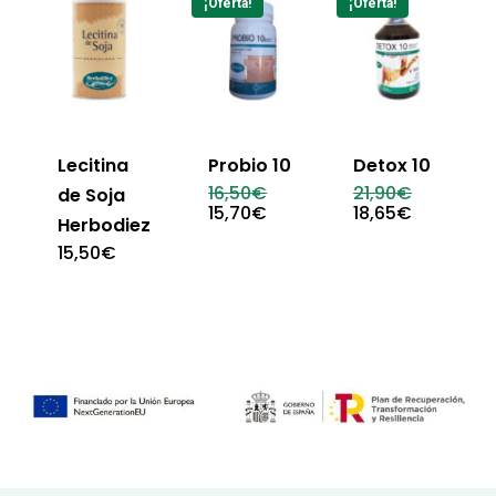
¡Oferta!
¡Oferta!
Lecitina
Probio 10
Detox 10
El
El
16,50
€
21,90
€
de Soja
precio
precio
El
El
15,70
€
18,65
€
Herbodiez
original
original
precio
precio
era:
era:
actual
actual
15,50
€
16,50€.
21,90€.
es:
es:
15,70€.
18,65€.