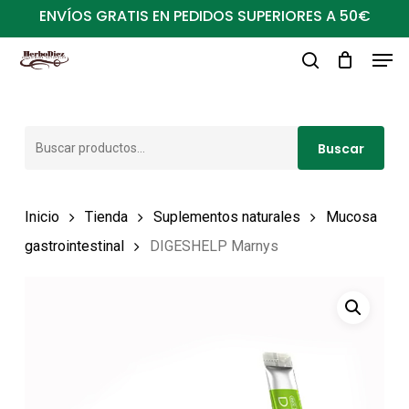
Ir
ENVÍOS GRATIS EN PEDIDOS SUPERIORES A 50€
al
Men
Close
contenido
buscar
Menu
principal
Buscar
Buscar
por:
Inicio
Tienda
Suplementos naturales
Mucosa
gastrointestinal
DIGESHELP Marnys