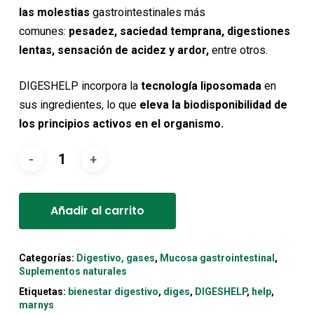
7,95€.
7,15€.
las molestias
gastrointestinales más
comunes:
pesadez, saciedad temprana, digestiones
lentas, sensación de acidez y ardor,
entre otros.
DIGESHELP incorpora la
tecnología liposomada
en
sus ingredientes, lo que
eleva la biodisponibilidad de
los principios activos en el organismo.
Alternative:
Añadir al carrito
Categorías:
Digestivo, gases
,
Mucosa gastrointestinal
,
Suplementos naturales
Etiquetas:
bienestar digestivo
,
diges
,
DIGESHELP
,
help
,
marnys