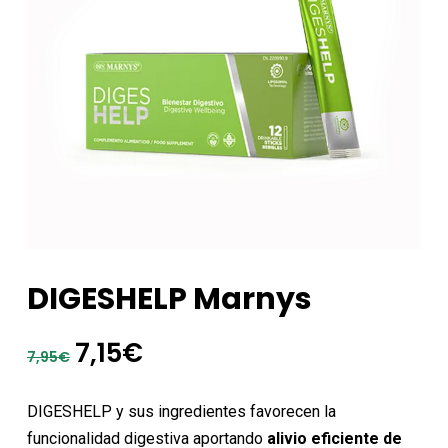
DIGESHELP Marnys
El
El
7,15
€
7,95
€
precio
precio
original
actual
DIGESHELP y sus ingredientes favorecen la
era:
es:
funcionalidad digestiva aportando
alivio eficiente de