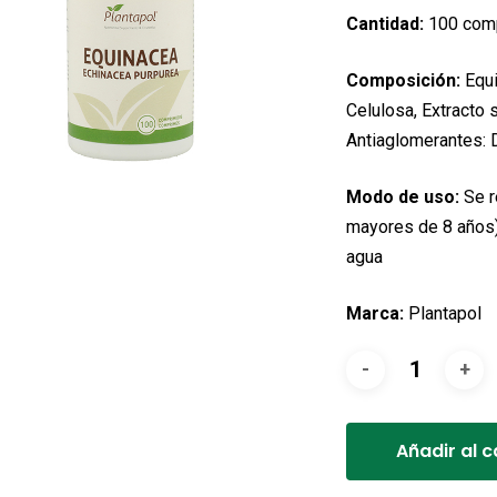
origi
Cantidad:
100 com
era:
Composición:
Equi
10,95
Celulosa, Extracto 
Antiaglomerantes: 
Modo de uso:
Se r
mayores de 8 años)
agua
Marca:
Plantapol
Añadir al c