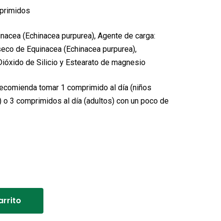
nal
actual
primidos
es:
nacea (Echinacea purpurea), Agente de carga:
€.
9,85€.
seco de Equinacea (Echinacea purpurea),
Dióxido de Silicio y Estearato de magnesio
ecomienda tomar 1 comprimido al día (niños
 o 3 comprimidos al día (adultos) con un poco de
Alternative:
arrito