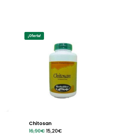
¡Oferta!
Chitosan
El
El
16,90
€
15,20
€