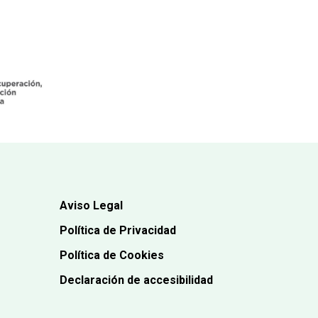
precio
precio
original
actual
era:
es:
16,90€.
15,20€.
Aviso Legal
Política de Privacidad
Política de Cookies
Declaración de accesibilidad