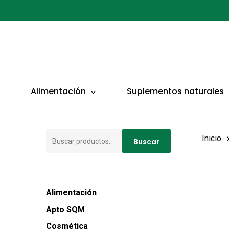
Ir
al
contenido
principal
Presionar ENTER para buscar o ESC para cerrar
Alimentación
Suplementos naturales
Buscar
Inicio
Buscar
por:
Alimentación
Apto SQM
Cosmética