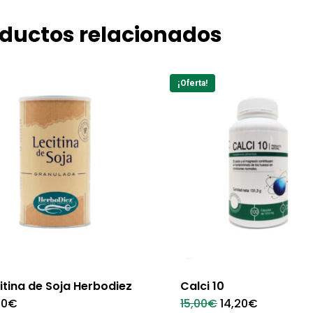
ductos relacionados
¡Oferta!
itina de Soja Herbodiez
Calci 10
El
El
50
€
15,00
€
14,20
€