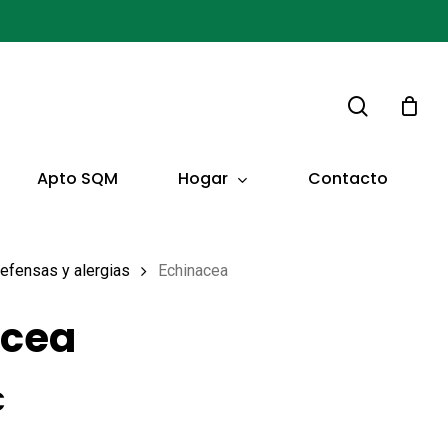
buscar
Hogar
Apto SQM
Contacto
efensas y alergias
Echinacea
acea
El
€
o
precio