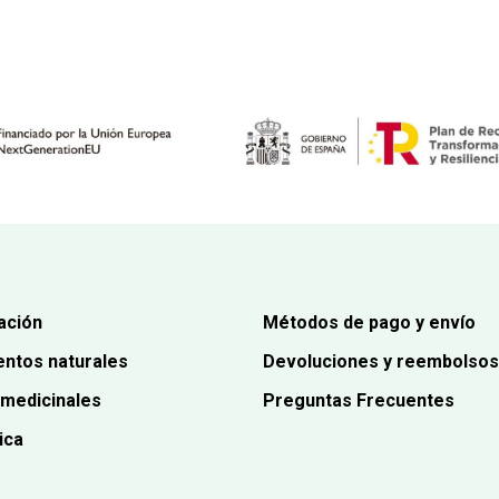
precio
precio
original
actual
era:
es:
15,00€.
14,20€.
ación
Métodos de pago y envío
ntos naturales
Devoluciones y reembolsos
 medicinales
Preguntas Frecuentes
ica