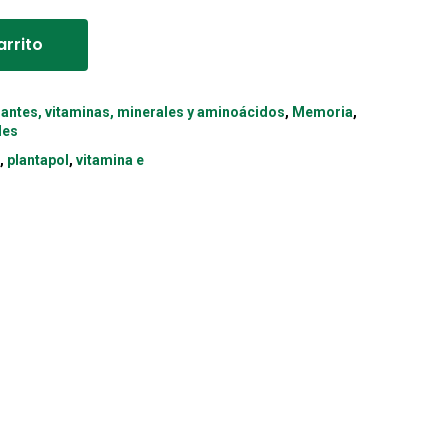
Alternative:
arrito
dantes, vitaminas, minerales y aminoácidos
,
Memoria
,
les
a
,
plantapol
,
vitamina e