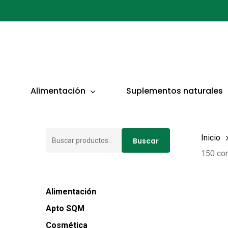
Ir
al
contenido
principal
Presionar ENTER para buscar o ESC para cerrar
Alimentación
Suplementos naturales
Buscar
Inicio
Buscar
por:
150 co
Alimentación
Apto SQM
Cosmética