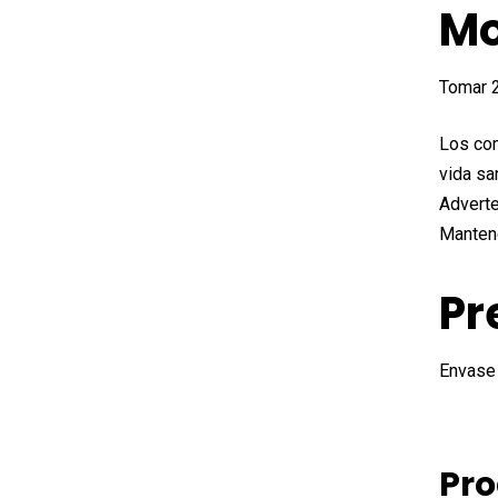
Mo
Tomar 2
Los com
vida sa
Adverte
Mantene
Pr
Envase
Pro