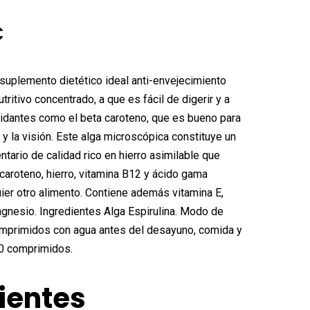
El
€
o
precio
nal
actual
 suplemento dietético ideal anti-envejecimiento
es:
utritivo concentrado, a que es fácil de digerir y a
xidantes como el beta caroteno, que es bueno para
€.
9,85€.
s y la visión. Este alga microscópica constituye un
ario de calidad rico en hierro asimilable que
aroteno, hierro, vitamina B12 y ácido gama
uier otro alimento. Contiene además vitamina E,
agnesio. Ingredientes Alga Espirulina. Modo de
mprimidos con agua antes del desayuno, comida y
0 comprimidos.
ientes