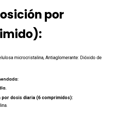
sición por
imido):
lulosa microcristalina, Antiaglomerante: Dióxido de
omendada:
día.
 por dosis diaria (6 comprimidos):
ina.