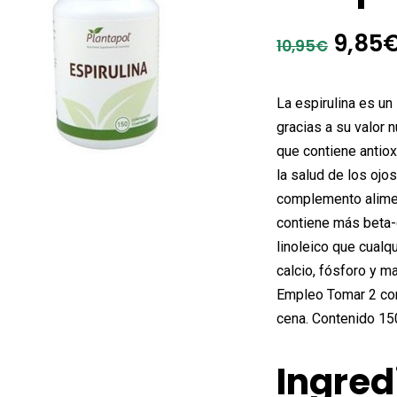
El
9,85
10,95
€
preci
origi
La espirulina es un
era:
gracias a su valor n
que contiene antio
10,95
la salud de los ojo
complemento aliment
contiene más beta-c
linoleico que cualq
calcio, fósforo y m
Empleo Tomar 2 co
cena. Contenido 15
Ingred