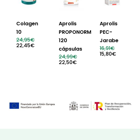
Colagen
Aprolis
Aprolis
10
PROPONORM
PEC-
El
24,95
€
120
Jarabe
precio
El
22,45
€
El
16,91
€
cápsulas
original
precio
precio
El
15,80
€
era:
actual
El
24,99
€
original
precio
24,95€.
es:
precio
El
22,50
€
era:
actual
22,45€.
original
precio
16,91€.
es:
era:
actual
15,80€.
24,99€.
es:
22,50€.