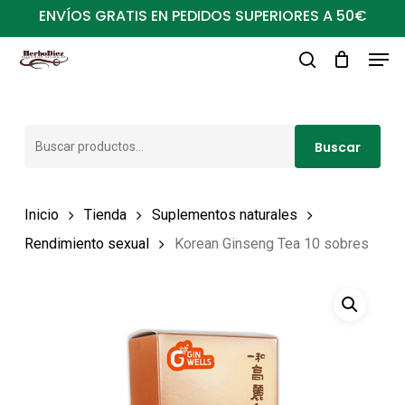
Ir
ENVÍOS GRATIS EN PEDIDOS SUPERIORES A 50€
al
Men
Close
contenido
buscar
Menu
principal
Buscar
Buscar
por:
Inicio
Tienda
Suplementos naturales
Rendimiento sexual
Korean Ginseng Tea 10 sobres