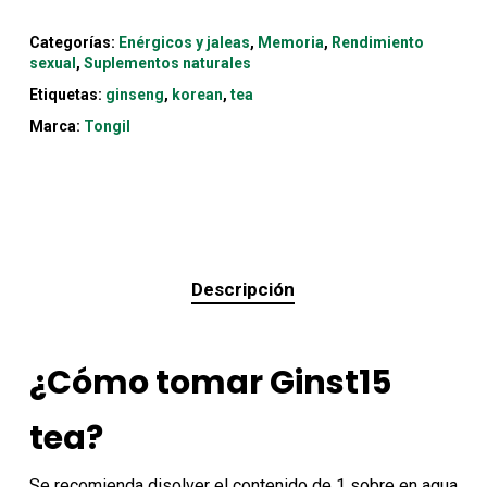
Categorías:
Enérgicos y jaleas
,
Memoria
,
Rendimiento
sexual
,
Suplementos naturales
Etiquetas:
ginseng
,
korean
,
tea
Marca:
Tongil
Descripción
¿Cómo tomar Ginst15
tea?
Se recomienda disolver el contenido de 1 sobre en agua