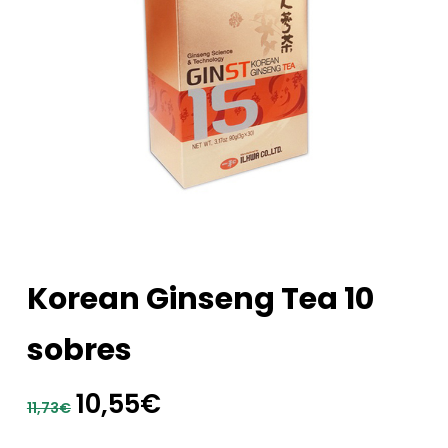
Korean Ginseng Tea 10
sobres
El
El
10,55
€
11,73
€
precio
precio