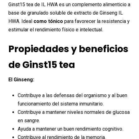
original
actual
Ginst15 tea de IL HWA es un complemento alimenticio a
era:
es:
base de granulado soluble de extracto de Ginseng IL
11,73€.
10,55€.
HWA. Ideal
como tónico
para favorecer la resistencia y
estimular el rendimiento físico e intelectual.
Propiedades y beneficios
de Ginst15 tea
El Ginseng:
Contribuye a las defensas del organismo y al buen
funcionamiento del sistema inmunitario.
Contribuye a mantener niveles normales de glucosa
en sangre.
Ayuda a mantener un buen rendimiento cognitivo.
Contribuye al rendimiento de la memoria.