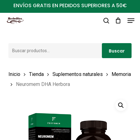
Ir
ENVÍOS GRATIS EN PEDIDOS SUPERIORES A 50€
al
Men
Close
contenido
buscar
Menu
principal
Buscar
Buscar
por:
Inicio
Tienda
Suplementos naturales
Memoria
Neuromem DHA Herbora