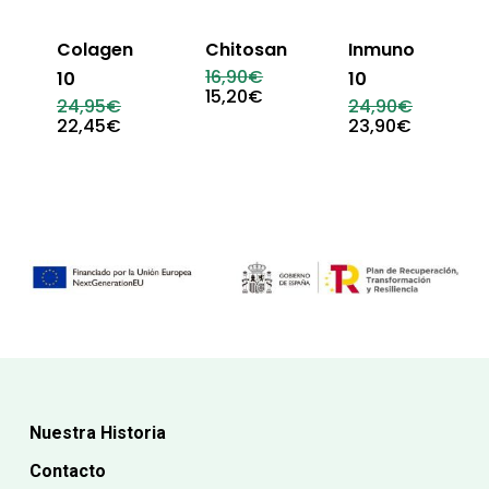
Colagen
Chitosan
Inmuno
El
16,90
€
10
10
precio
El
15,20
€
El
El
24,95
€
24,90
€
original
precio
precio
precio
El
El
22,45
€
23,90
€
era:
actual
original
original
precio
precio
16,90€.
es:
era:
era:
actual
actual
15,20€.
24,95€.
24,90€.
es:
es:
22,45€.
23,90€.
Nuestra Historia
Contacto