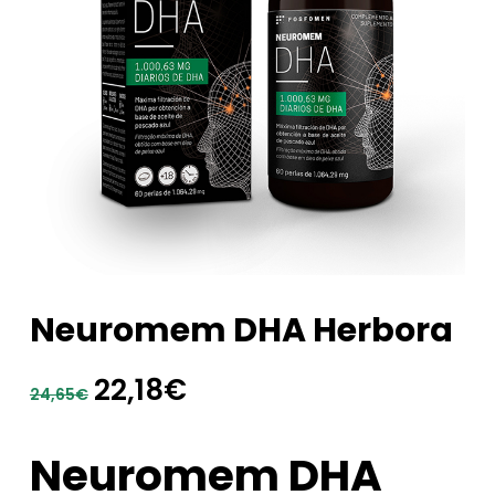
Neuromem DHA Herbora
El
El
22,18
€
24,65
€
precio
precio
original
actual
Neuromem DHA
era:
es: