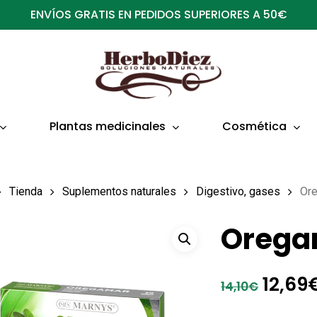
ENVÍOS GRATIS EN PEDIDOS SUPERIORES A 50€
Plantas medicinales
Cosmética
Tienda
Suplementos naturales
Digestivo, gases
Or
Orega
El
12,69
14,10
€
preci