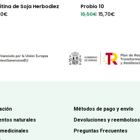
itina de Soja Herbodiez
Probio 10
El
El
50
€
16,50
€
15,70
€
precio
precio
original
actual
era:
es:
16,50€.
15,70€.
ación
Métodos de pago y envío
ntos naturales
Devoluciones y reembolsos
 medicinales
Preguntas Frecuentes