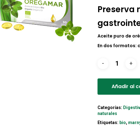
origin
Preserva 
era:
gastrointe
14,10€
Aceite puro de oré
En dos formatos: c
Añadir al c
Categorías:
Digesti
naturales
Etiquetas:
bio
,
marn