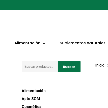
Ir
al
contenido
principal
Presionar ENTER para buscar o ESC para cerrar
Alimentación
Suplementos naturales
Buscar
Inicio
Buscar
por:
Alimentación
Apto SQM
Cosmética