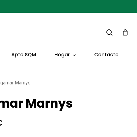
buscar
Hogar
Apto SQM
Contacto
egamar Marnys
mar Marnys
El
€
o
precio