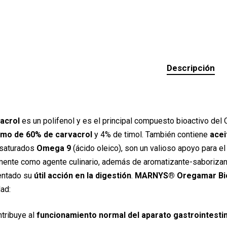
Descripción
acrol
es un polifenol y es el principal compuesto bioactivo del
imo de 60% de carvacrol
y 4% de timol. También contiene
acei
saturados
Omega 9
(ácido oleico), son un valioso apoyo para e
ente como agente culinario, además de aromatizante-saborizante
ntado su
útil acción en la digestión
.
MARNYS® Oregamar Bi
ad:
tribuye al
funcionamiento normal del aparato gastrointestin