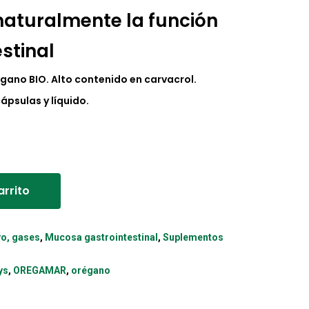
al
actual
naturalmente la función
es:
stinal
.
12,69€.
gano BIO. Alto contenido en carvacrol.
ápsulas y líquido.
Alternative:
arrito
vo, gases
,
Mucosa gastrointestinal
,
Suplementos
ys
,
OREGAMAR
,
orégano