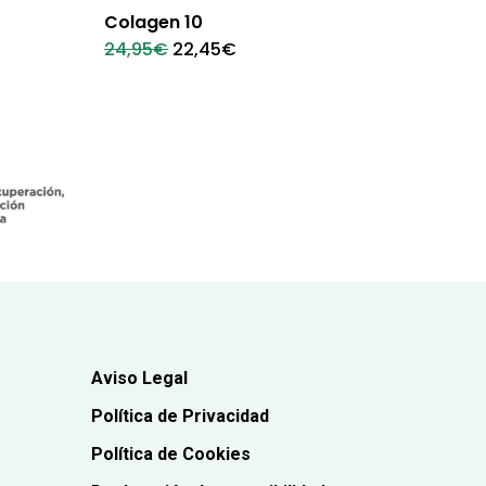
Colagen 10
El
El
24,95
€
22,45
€
precio
precio
original
actual
era:
es:
24,95€.
22,45€.
Aviso Legal
Política de Privacidad
Política de Cookies