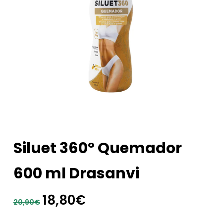
Siluet 360º Quemador
600 ml Drasanvi
El
El
18,80
€
20,90
€
precio
precio