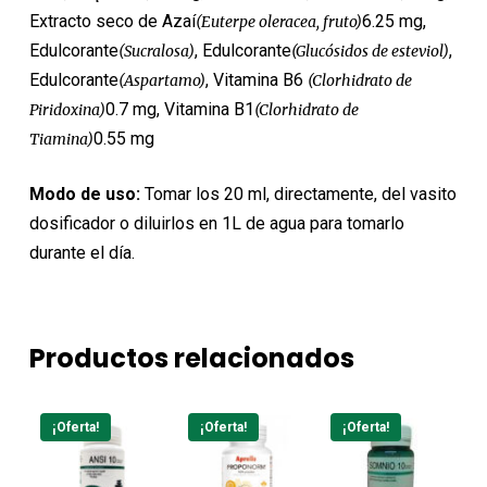
Extracto seco de Azaí
6.25 mg,
(Euterpe oleracea, fruto)
Edulcorante
, Edulcorante
,
(Sucralosa)
(Glucósidos de esteviol)
Edulcorante
, Vitamina B6
(Aspartamo)
(Clorhidrato de
0.7 mg, Vitamina B1
Piridoxina)
(Clorhidrato de
0.55 mg
Tiamina)
Modo de uso:
Tomar los 20 ml, directamente, del vasito
dosificador o diluirlos en 1L de agua para tomarlo
durante el día.
Productos relacionados
¡Oferta!
¡Oferta!
¡Oferta!