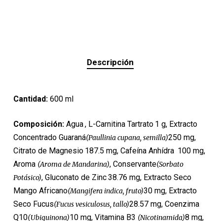
Descripción
Cantidad:
600 ml
Composición:
Agua
, L-Carnitina Tartrato
1 g, Extracto
Concentrado Guaraná
250 mg,
(Paullinia cupana, semilla)
Citrato de Magnesio
187.5 mg, Cafeína Anhídra
100 mg,
Aroma
, Conservante
(Aroma de Mandarina)
(Sorbato
, Gluconato de Zinc
38.76 mg, Extracto Seco
Potásico)
Mango Africano
30 mg, Extracto
(Mangifera indica, fruto)
Seco Fucus
28.57 mg, Coenzima
(Fucus vesiculosus, tallo)
Q10
10 mg, Vitamina B3
8 mg,
(Ubiquinona)
(Nicotinamida)