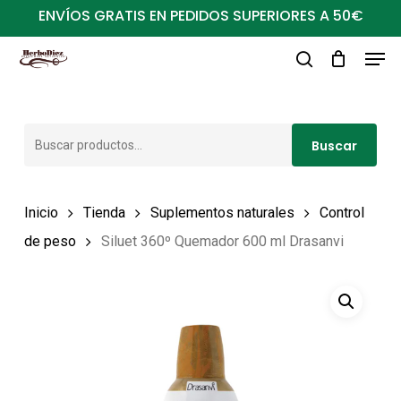
Ir
ENVÍOS GRATIS EN PEDIDOS SUPERIORES A 50€
al
Men
Close
contenido
buscar
Menu
principal
Buscar
Buscar
por:
Inicio
Tienda
Suplementos naturales
Control
de peso
Siluet 360º Quemador 600 ml Drasanvi