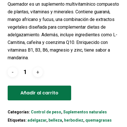
original
actual
Quemador es un suplemento multivitamínico compuesto
era:
es:
de plantas, vitaminas y minerales. Contiene guaraná,
20,90€.
18,80€.
mango africano y fucus, una combinación de extractos
vegetales diseñada para complementar dietas de
adelgazamiento. Además, incluye ingredientes como L-
Carnitina, cafeína y coenzima Q10. Enriquecido con
vitaminas B1, B3, B6, magnesio y zinc, tiene sabor a
mandarina.
Alternative:
Añadir al carrito
Categorías:
Control de peso
,
Suplementos naturales
Etiquetas:
adelgazar
,
belleza
,
herbodiez
,
quemagrasas