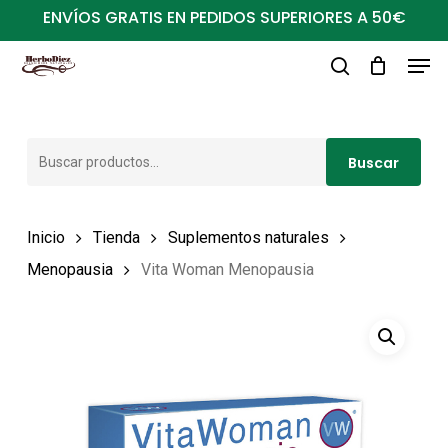
Ir
ENVÍOS GRATIS EN PEDIDOS SUPERIORES A 50€
al
Men
Close
contenido
buscar
Menu
principal
Buscar
Buscar
por:
Inicio
Tienda
Suplementos naturales
Menopausia
Vita Woman Menopausia