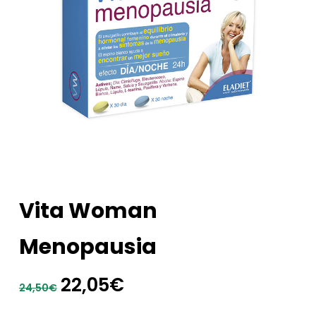
Vita Woman
Menopausia
El
El
22,05
€
24,50
€
precio
precio