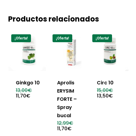
Productos relacionados
¡Oferta!
¡Oferta!
¡Oferta!
Ginkgo 10
Aprolis
Circ 10
El
El
13,00
€
15,00
€
ERYSIM
precio
precio
El
El
11,70
€
13,50
€
FORTE –
original
original
precio
precio
era:
era:
actual
actual
Spray
13,00€.
15,00€.
es:
es:
11,70€.
13,50€.
bucal
El
12,99
€
precio
El
11,70
€
original
precio