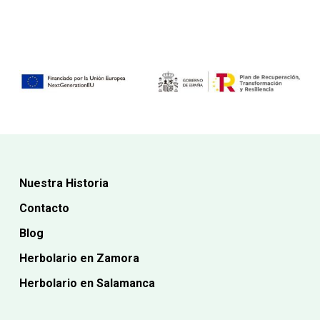
era:
actual
12,99€.
es:
11,70€.
Nuestra Historia
Contacto
Blog
Herbolario en Zamora
Herbolario en Salamanca