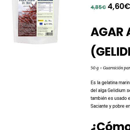
El
4,60
4,85
€
preci
origin
AGAR 
era:
4,85€
(GELID
50 g = Guarnición par
Es la gelatina marin
del alga Gelidium s
también es usado e
Saciante y pobre en
¿Cómo