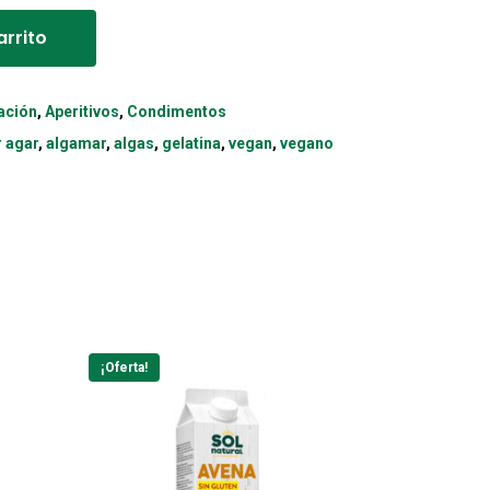
arrito
ación
,
Aperitivos
,
Condimentos
 agar
,
algamar
,
algas
,
gelatina
,
vegan
,
vegano
¡Oferta!