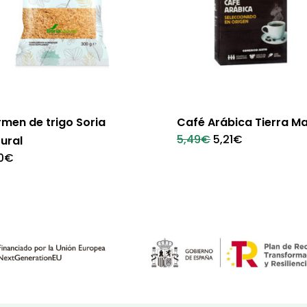
men de trigo Soria
Café Arábica Tierra M
El
El
5,49
€
5,21
€
ural
precio
precio
0
€
original
actual
era:
es:
5,49€.
5,21€.