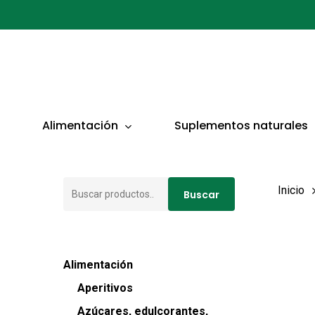
Ir
al
contenido
principal
Presionar ENTER para buscar o ESC para cerrar
Alimentación
Suplementos naturales
Buscar
Inicio
Buscar
por:
Alimentación
Aperitivos
Azúcares, edulcorantes,