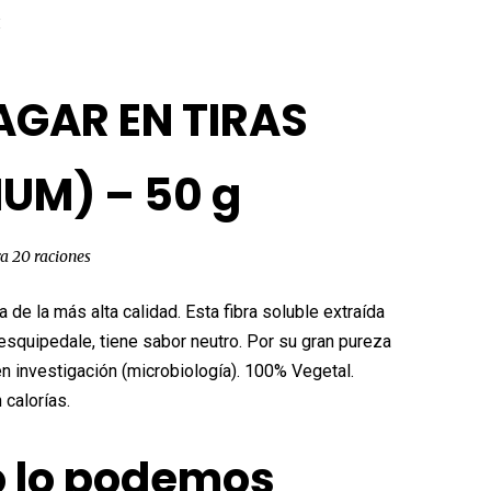
El
€
o
precio
al
actual
AGAR EN TIRAS
es:
.
4,60€.
IUM) – 50 g
a 20 raciones
a de la más alta calidad. Esta fibra soluble extraída
esquipedale, tiene sabor neutro. Por su gran pureza
n investigación (microbiología). 100% Vegetal.
 calorías.
 lo podemos