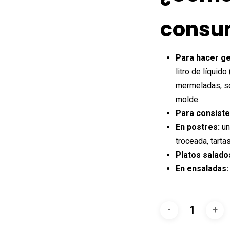
consu
Para hacer ge
litro de líquid
mermeladas, sop
molde.
Para consiste
En postres:
un
troceada, tartas
Platos salado
En ensaladas