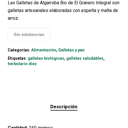
original
actual
Las Galletas de Algarroba Bio de El Granero Integral son
era:
es:
galletas artesanales elaboradas con espelta y malta de
3,50€.
3,15€.
arroz.
Sin existencias
Categorías:
Alimentación
,
Galletas y pan
Etiquetas:
galletas biológicas
,
galletas saludables
,
herbolario diez
Descripción
Cantidad:
250 gramos