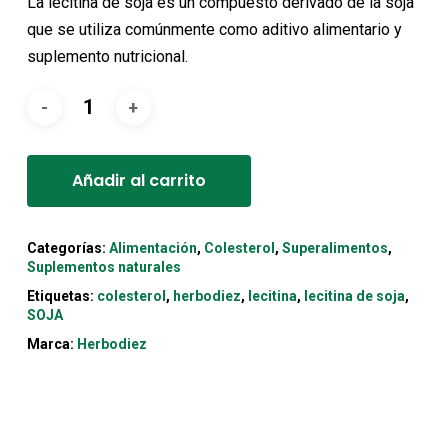
La lecitina de soja es un compuesto derivado de la soja
que se utiliza comúnmente como aditivo alimentario y
suplemento nutricional.
Alternative:
Añadir al carrito
Categorías:
Alimentación
,
Colesterol
,
Superalimentos
,
Suplementos naturales
Etiquetas:
colesterol
,
herbodiez
,
lecitina
,
lecitina de soja
,
SOJA
Marca:
Herbodiez