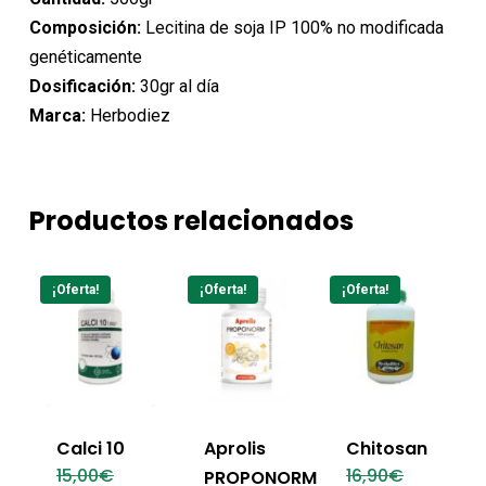
Composición:
Lecitina de soja IP 100% no modificada
genéticamente
Dosificación:
30gr al día
Marca:
Herbodiez
Productos relacionados
¡Oferta!
¡Oferta!
¡Oferta!
Calci 10
Aprolis
Chitosan
El
El
15,00
€
16,90
€
PROPONORM