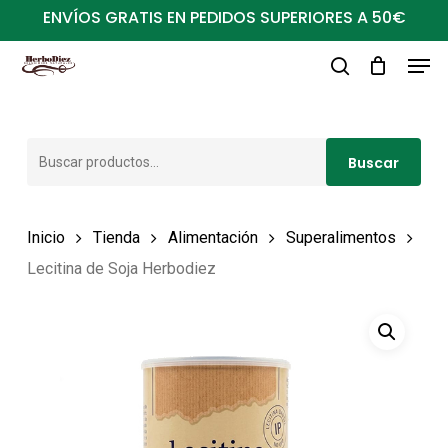
Ir
ENVÍOS GRATIS EN PEDIDOS SUPERIORES A 50€
al
Men
Close
contenido
buscar
Menu
principal
Buscar
Buscar
por:
Inicio
Tienda
Alimentación
Superalimentos
Lecitina de Soja Herbodiez