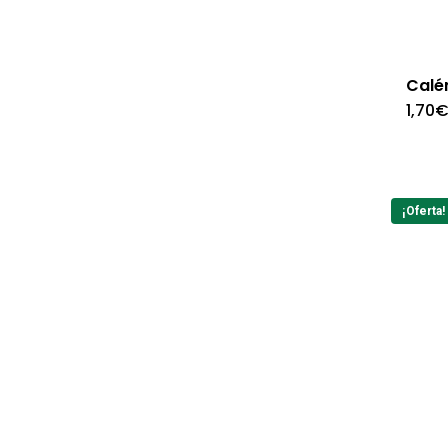
Calé
1,70
¡Oferta!