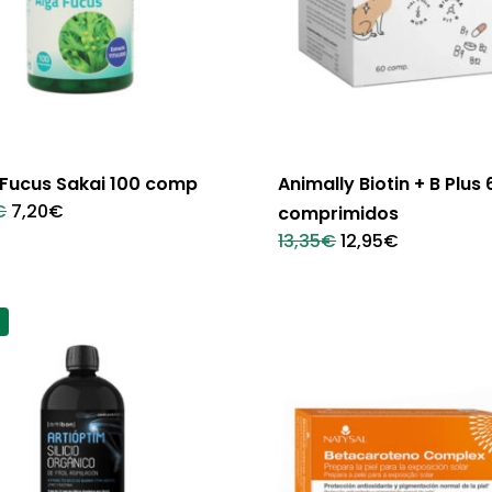
 Fucus Sakai 100 comp
Animally Biotin + B Plus 
El
El
€
7,20
€
comprimidos
precio
precio
El
El
13,35
€
12,95
€
original
actual
precio
precio
era:
es:
original
actual
8,00€.
7,20€.
era:
es:
13,35€.
12,95€.