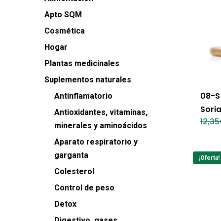
Apto SQM
Cosmética
Hogar
Plantas medicinales
Suplementos naturales
08-S
Antinflamatorio
Soria
Antioxidantes, vitaminas,
12,35
minerales y aminoácidos
Aparato respiratorio y
garganta
¡Oferta!
Colesterol
Control de peso
Detox
Digestivo, gases