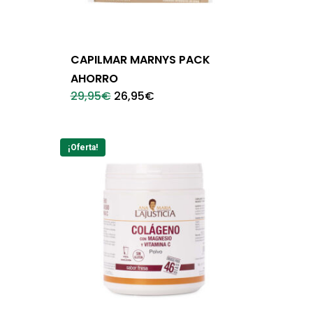
CAPILMAR MARNYS PACK
AHORRO
El
El
29,95
€
26,95
€
precio
precio
original
actual
era:
es:
29,95€.
26,95€.
¡Oferta!