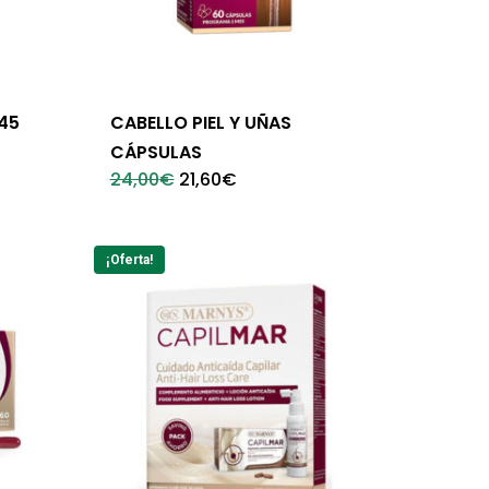
 45
CABELLO PIEL Y UÑAS
CÁPSULAS
El
El
24,00
€
21,60
€
precio
precio
original
actual
era:
es:
24,00€.
21,60€.
¡Oferta!