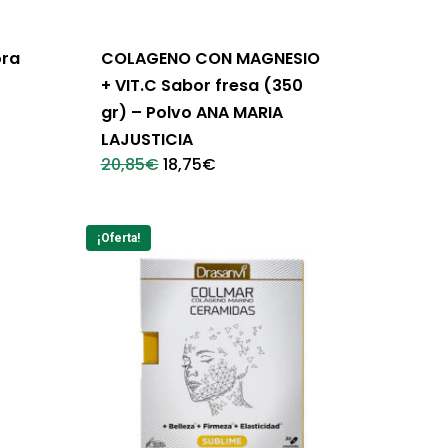
ora
COLAGENO CON MAGNESIO
+ VIT.C Sabor fresa (350
gr) – Polvo ANA MARIA
LAJUSTICIA
El
El
20,85
€
18,75
€
precio
precio
original
actual
era:
es:
20,85€.
18,75€.
¡Oferta!