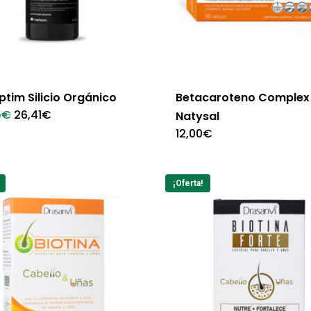
ptim Silicio Orgánico
Betacaroteno Complex
El
El
5
€
26,41
€
Natysal
precio
precio
12,00
€
original
actual
era:
es:
29,35€.
26,41€.
¡Oferta!