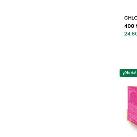
CHLO
400
24,6
¡Oferta!