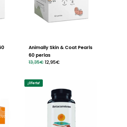
60
Animally Skin & Coat Pearls
60 perlas
El
El
13,35
€
12,95
€
precio
precio
original
actual
era:
es:
13,35€.
12,95€.
¡Oferta!