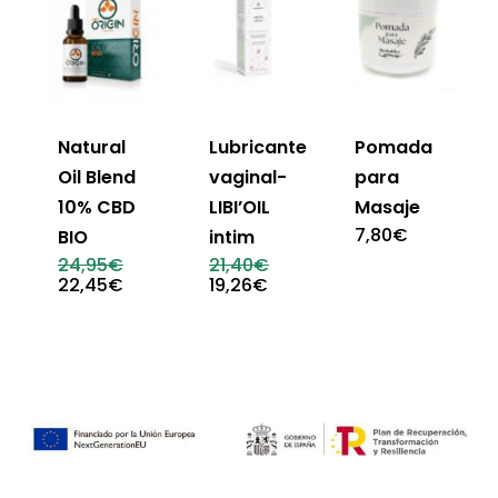
Natural
Lubricante
Pomada
Oil Blend
vaginal-
para
10% CBD
LIBI’OIL
Masaje
7,80
€
BIO
intim
El
El
24,95
€
21,40
€
precio
precio
El
El
22,45
€
19,26
€
original
original
precio
precio
era:
era:
actual
actual
24,95€.
21,40€.
es:
es:
22,45€.
19,26€.