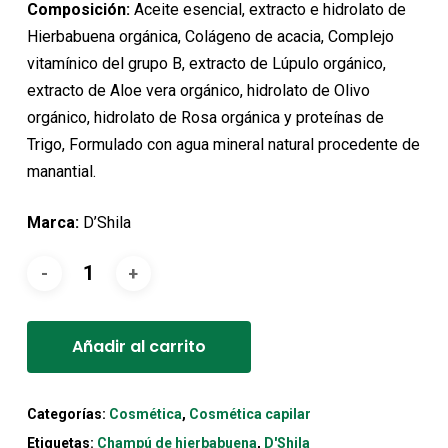
18,70€.
16,85€.
Composición:
Aceite esencial, extracto e hidrolato de
Hierbabuena orgánica, Colágeno de acacia, Complejo
vitamínico del grupo B, extracto de Lúpulo orgánico,
extracto de Aloe vera orgánico, hidrolato de Olivo
orgánico, hidrolato de Rosa orgánica y proteínas de
Trigo, Formulado con agua mineral natural procedente de
manantial.
Marca:
D’Shila
Alternative:
Añadir al carrito
Categorías:
Cosmética
,
Cosmética capilar
Etiquetas:
Champú de hierbabuena
,
D'Shila