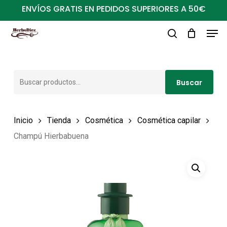
Ir
ENVÍOS GRATIS EN PEDIDOS SUPERIORES A 50€
al
Men
Close
contenido
buscar
Menu
principal
Buscar
Buscar
por:
Inicio
Tienda
Cosmética
Cosmética capilar
Champú Hierbabuena