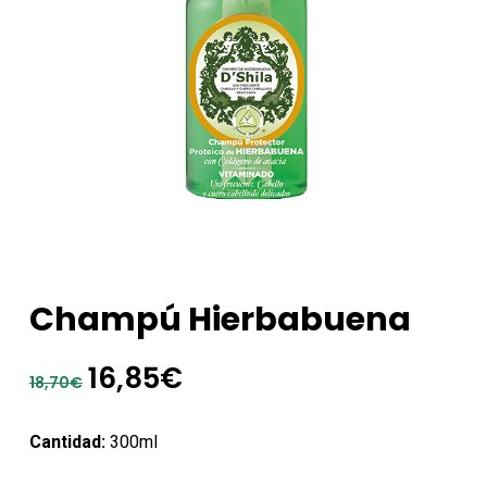
Champú Hierbabuena
El
El
16,85
€
18,70
€
precio
precio
original
actual
Cantidad:
300ml
era:
es: