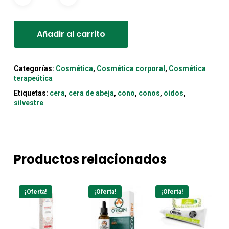
Alternative:
Añadir al carrito
Categorías:
Cosmética
,
Cosmética corporal
,
Cosmética
terapeútica
Etiquetas:
cera
,
cera de abeja
,
cono
,
conos
,
oidos
,
silvestre
Productos relacionados
¡Oferta!
¡Oferta!
¡Oferta!