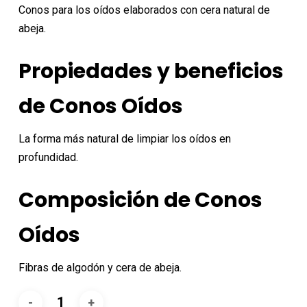
original
actual
Conos para los oídos elaborados con cera natural de
era:
es:
abeja.
5,99€.
5,39€.
Propiedades y beneficios
de Conos Oídos
La forma más natural de limpiar los oídos en
profundidad.
Composición de Conos
Oídos
Fibras de algodón y cera de abeja.