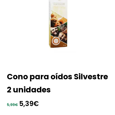
Cono para oídos Silvestre
2 unidades
El
El
5,39
€
5,99
€
precio
precio