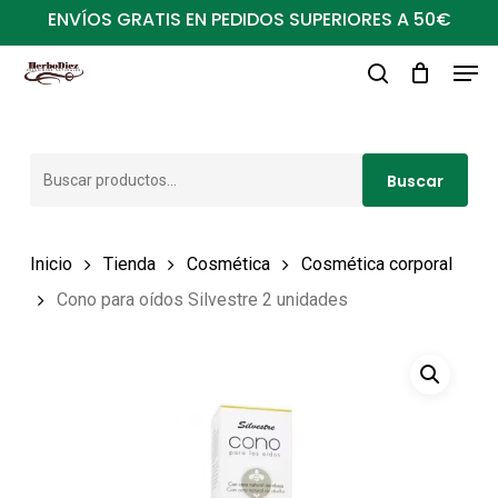
Ir
ENVÍOS GRATIS EN PEDIDOS SUPERIORES A 50€
al
Men
Close
contenido
buscar
Menu
principal
Buscar
Buscar
por:
Inicio
Tienda
Cosmética
Cosmética corporal
Cono para oídos Silvestre 2 unidades