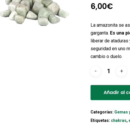
6,00
€
La amazonita se aso
garganta.
Es una p
liberar de ataduras
seguridad en uno m
cambio o duelo.
Añadir al c
Categorías:
Gemas y
Etiquetas:
chakras
,