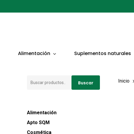
Ir
al
contenido
principal
Presionar ENTER para buscar o ESC para cerrar
Alimentación
Suplementos naturales
Buscar
Inicio
Buscar
por:
Alimentación
Apto SQM
Cosmética