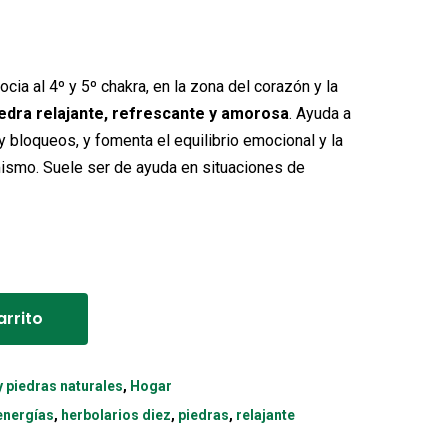
cia al 4º y 5º chakra, en la zona del corazón y la
iedra relajante, refrescante y amorosa
. Ayuda a
 y bloqueos, y fomenta el equilibrio emocional y la
ismo. Suele ser de ayuda en situaciones de
Alternative:
arrito
 piedras naturales
,
Hogar
energías
,
herbolarios diez
,
piedras
,
relajante