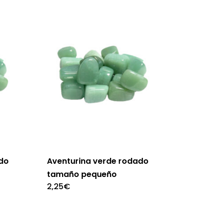
ado
Aventurina verde rodado
tamaño pequeño
2,25
€