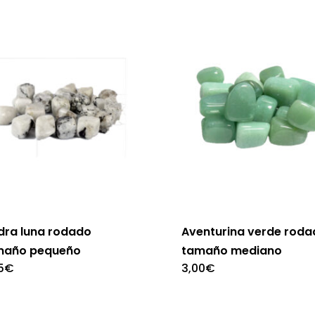
dra luna rodado
Aventurina verde rod
maño pequeño
tamaño mediano
5
€
3,00
€