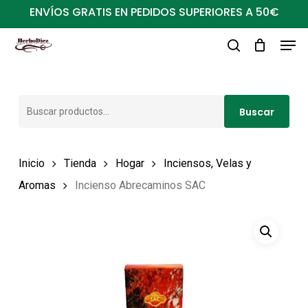
Ir
ENVÍOS GRATIS EN PEDIDOS SUPERIORES A 50€
al
Men
Close
contenido
buscar
Menu
principal
Buscar
Buscar
por:
Inicio
Tienda
Hogar
Inciensos, Velas y
Aromas
Incienso Abrecaminos SAC