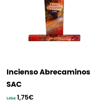
Incienso Abrecaminos
SAC
El
El
1,75
€
1,95
€
precio
precio