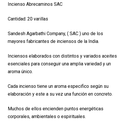
original
actual
Incienso Abrecaminos SAC
era:
es:
1,95€.
1,75€.
Cantidad: 20 varillas
Sandesh Agarbathi Company, ( SAC ) uno de los
mayores fabricantes de inciensos de la India.
Inciensos elaborados con distintos y variados aceites
esenciales para conseguir una amplia variedad y un
aroma único.
Cada incienso tiene un aroma especifico según su
elaboración y este a su vez una función en concreto.
Muchos de ellos encienden puntos energéticas
corporales, ambientales o espirituales.