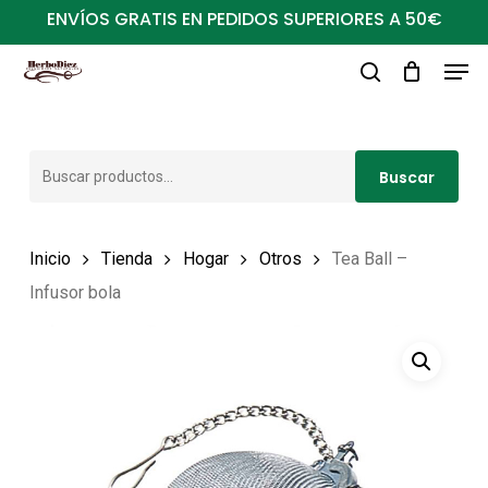
Ir
ENVÍOS GRATIS EN PEDIDOS SUPERIORES A 50€
al
Men
Close
contenido
buscar
Menu
principal
Buscar
Buscar
por:
Inicio
Tienda
Hogar
Otros
Tea Ball –
Infusor bola