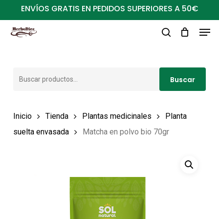
Ir
ENVÍOS GRATIS EN PEDIDOS SUPERIORES A 50€
al
Men
Close
contenido
buscar
Menu
principal
Buscar
Buscar
por:
Inicio
Tienda
Plantas medicinales
Planta
suelta envasada
Matcha en polvo bio 70gr