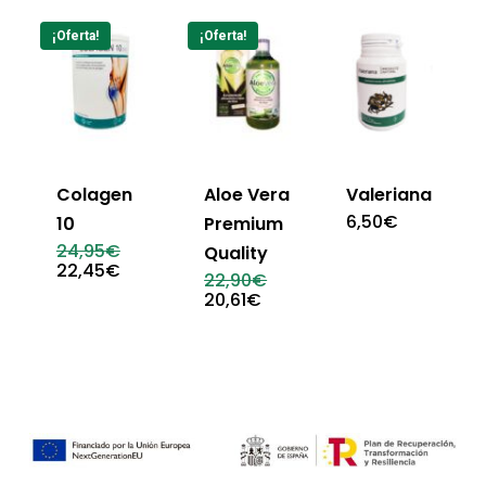
¡Oferta!
¡Oferta!
Colagen
Aloe Vera
Valeriana
6,50
€
10
Premium
El
24,95
€
Quality
precio
El
22,45
€
El
22,90
€
original
precio
precio
El
20,61
€
era:
actual
original
precio
24,95€.
es:
era:
actual
22,45€.
22,90€.
es:
20,61€.