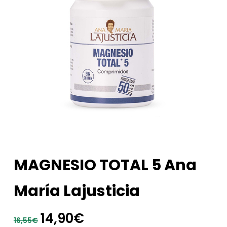
MAGNESIO TOTAL 5 Ana
María Lajusticia
El
El
14,90
€
16,55
€