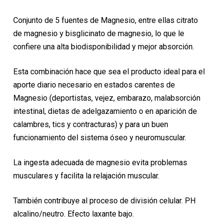
precio
precio
original
actual
Conjunto de 5 fuentes de Magnesio, entre ellas citrato
era:
es:
de magnesio y bisglicinato de magnesio, lo que le
16,55€.
14,90€.
confiere una alta biodisponibilidad y mejor absorción.
Esta combinación hace que sea el producto ideal para el
aporte diario necesario en estados carentes de
Magnesio (deportistas, vejez, embarazo, malabsorción
intestinal, dietas de adelgazamiento o en aparición de
calambres, tics y contracturas) y para un buen
funcionamiento del sistema óseo y neuromuscular.
La ingesta adecuada de magnesio evita problemas
musculares y facilita la relajación muscular.
También contribuye al proceso de división celular. PH
alcalino/neutro. Efecto laxante bajo.