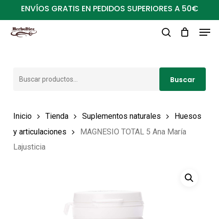
Ir
ENVÍOS GRATIS EN PEDIDOS SUPERIORES A 50€
al
Men
Close
contenido
buscar
Menu
principal
Buscar
Buscar
por:
Inicio
Tienda
Suplementos naturales
Huesos
y articulaciones
MAGNESIO TOTAL 5 Ana María
Lajusticia