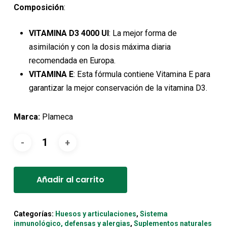
14,35€.
12,91€.
Composición
:
VITAMINA D3 4000 UI
: La mejor forma de
asimilación y con la dosis máxima diaria
recomendada en Europa.
VITAMINA E
: Esta fórmula contiene Vitamina E para
garantizar la mejor conservación de la vitamina D3.
Marca:
Plameca
Alternative:
Añadir al carrito
Categorías:
Huesos y articulaciones
,
Sistema
inmunológico, defensas y alergias
,
Suplementos naturales