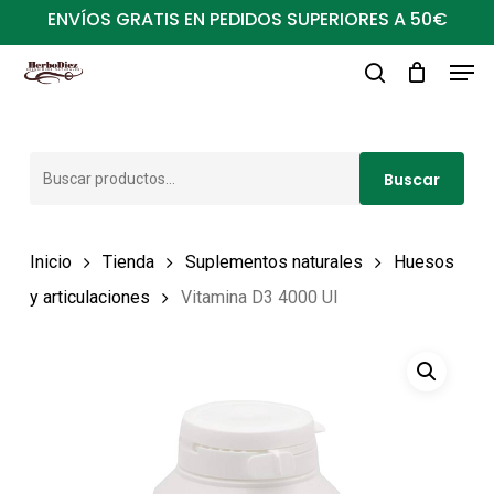
Ir
ENVÍOS GRATIS EN PEDIDOS SUPERIORES A 50€
al
Men
Close
contenido
buscar
Menu
principal
Buscar
Buscar
por:
Inicio
Tienda
Suplementos naturales
Huesos
y articulaciones
Vitamina D3 4000 UI