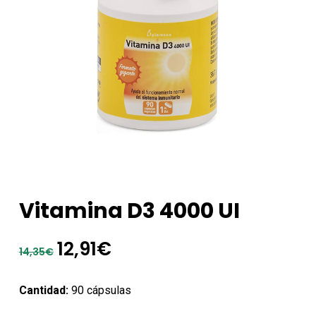
Vitamina D3 4000 UI
El
El
12,91
€
14,35
€
precio
precio
original
actual
Cantidad:
90 cápsulas
era:
es: