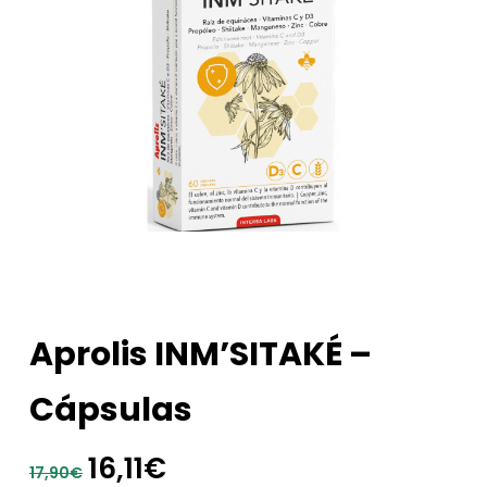
Aprolis INM’SITAKÉ –
Cápsulas
El
El
16,11
€
17,90
€