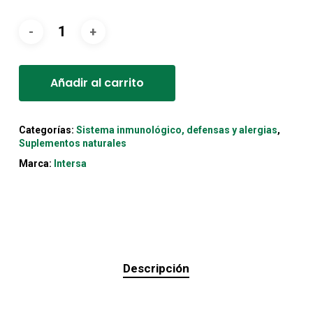
precio
precio
original
actual
era:
es:
Alternative:
17,90€.
16,11€.
Añadir al carrito
Categorías:
Sistema inmunológico, defensas y alergias
,
Suplementos naturales
Marca:
Intersa
Descripción