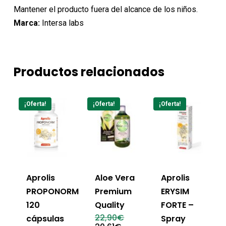
Mantener el producto fuera del alcance de los niños.
Marca:
Intersa labs
Productos relacionados
¡Oferta!
¡Oferta!
¡Oferta!
Aprolis
Aloe Vera
Aprolis
PROPONORM
Premium
ERYSIM
120
Quality
FORTE –
El
22,90
€
cápsulas
Spray
precio