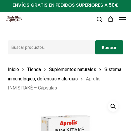
Ir
ENVÍOS GRATIS EN PEDIDOS SUPERIORES A 50€
al
Men
Close
contenido
buscar
Menu
principal
Buscar
Buscar
por:
Inicio
Tienda
Suplementos naturales
Sistema
inmunológico, defensas y alergias
Aprolis
INM’SITAKÉ – Cápsulas