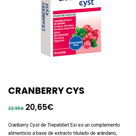
CRANBERRY CYS
El
El
20,65
€
22,95
€
precio
precio
original
actual
Cranberry Cyst de Trepatdiet Esi es un complemento
era:
es:
alimenticio a base de extracto titulado de arándano,