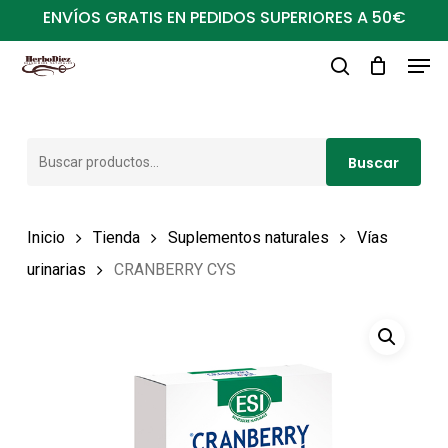
Ir
ENVÍOS GRATIS EN PEDIDOS SUPERIORES A 50€
al
Men
Close
contenido
buscar
Menu
principal
Buscar
Buscar
por:
Inicio
Tienda
Suplementos naturales
Vías
urinarias
CRANBERRY CYS